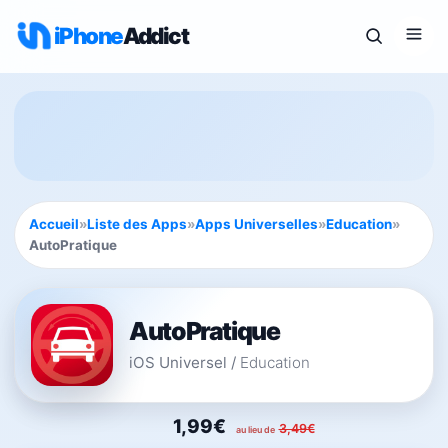
iPhone
Addict
Accueil
»
Liste des Apps
»
Apps Universelles
»
Education
»
AutoPratique
AutoPratique
iOS Universel
/
Education
1,99€
3,49€
au lieu de