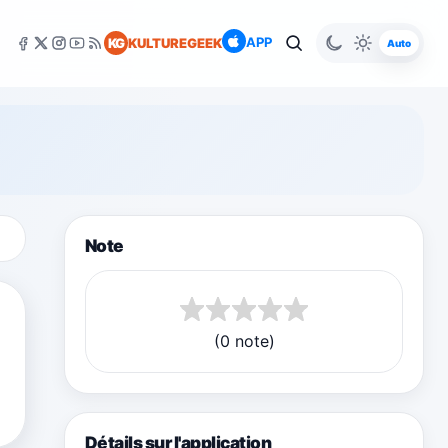
APP
KG
KULTUREGEEK
Auto
Note
(0 note)
Détails sur l'application