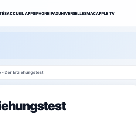
TÉS
ACCUEIL APPS
IPHONE
IPAD
UNIVERSELLES
MAC
APPLE TV
o - Der Erziehungstest
ziehungstest