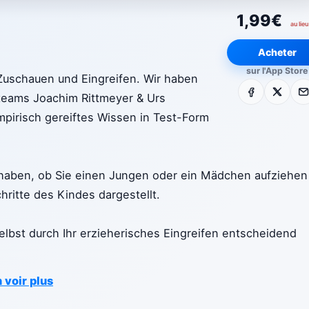
1,99€
au lieu
Acheter
sur l'App Store
 Zuschauen und Eingreifen. Wir haben
Facebook
X
E-m
teams Joachim Rittmeyer & Urs
empirisch gereiftes Wissen in Test-Form
haben, ob Sie einen Jungen oder ein Mädchen aufziehen
ritte des Kindes dargestellt.
lbst durch Ihr erzieherisches Eingreifen entscheidend
 voir plus