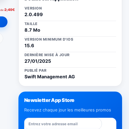
VERSION
2,49€
 de
2.0.499
TAILLE
8.7 Mo
ail
VERSION MINIMUM D'IOS
15.6
DERNIÈRE MISE À JOUR
27/01/2025
PUBLIÉ PAR
Swift Management AG
Newsletter App Store
Recevez chaque jour les meilleures promos