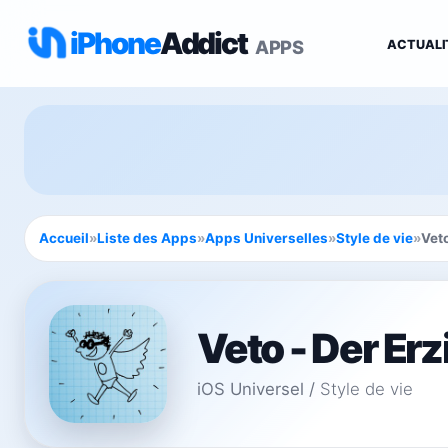
iPhone
Addict
APPS
ACTUALI
Accueil
»
Liste des Apps
»
Apps Universelles
»
Style de vie
»
Vet
Veto - Der Er
iOS Universel
/
Style de vie