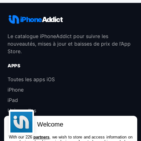
iPhone
Addict
Le catalogue iPhoneAddict pour suivre les
nouveautés, mises à jour et baisses de prix de l’App
Store.
APPS
Toutes les apps iOS
iPhone
iPad
Universelles
Mac
Welcome
Apple TV
With our 226
partners
, we wish to store and access information on