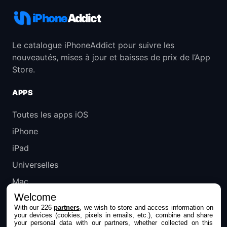
iPhone
Addict
Le catalogue iPhoneAddict pour suivre les
nouveautés, mises à jour et baisses de prix de l’App
Store.
APPS
Toutes les apps iOS
iPhone
iPad
Universelles
Mac
Welcome
Apple TV
With our 226
partners
, we wish to store and access information on
your devices (cookies, pixels in emails, etc.), combine and share
IPHONEADDICT
your personal data with our partners, whether collected on this