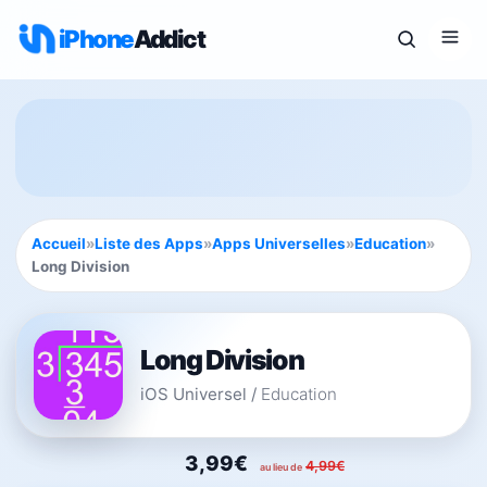
iPhone
Addict
Accueil
»
Liste des Apps
»
Apps Universelles
»
Education
»
Long Division
Long Division
iOS Universel
/
Education
3,99€
4,99€
au lieu de