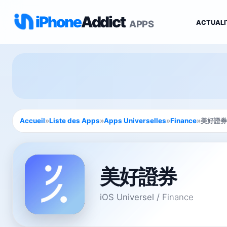
iPhone
Addict
APPS
ACTUALI
Accueil
»
Liste des Apps
»
Apps Universelles
»
Finance
»
美好證券
美好證券
iOS Universel
/
Finance