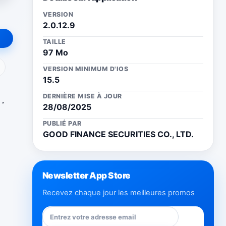
VERSION
2.0.12.9
TAILLE
97 Mo
ail
VERSION MINIMUM D'IOS
15.5
DERNIÈRE MISE À JOUR
，
28/08/2025
PUBLIÉ PAR
GOOD FINANCE SECURITIES CO., LTD.
Newsletter App Store
Recevez chaque jour les meilleures promos