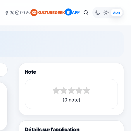
APP
KG
KULTUREGEEK
Auto
Note
(0 note)
Détails sur l'application