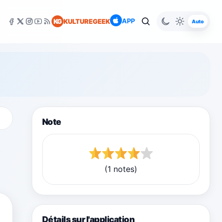
APP
KG
KULTUREGEEK
Auto
Note
(1 notes)
Détails sur l'application