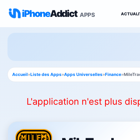
iPhone
Addict
APPS
ACTUALI
Accueil
»
Liste des Apps
»
Apps Universelles
»
Finance
»
MileTra
L'application n'est plus dis