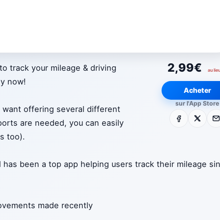
2,99€
to track your mileage & driving
au lie
ey now!
Acheter
sur l'App Store
want offering several different
Facebook
X
E-m
orts are needed, you can easily
s too).
nd has been a top app helping users track their mileage si
provements made recently