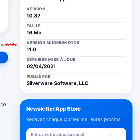
VERSION
10.87
TAILLE
16 Mo
VERSION MINIMUM D'IOS
3,49€
u de
11.0
DERNIÈRE MISE À JOUR
02/04/2021
ail
PUBLIÉ PAR
Silverware Software, LLC
nce
Newsletter App Store
Recevez chaque jour les meilleures promos