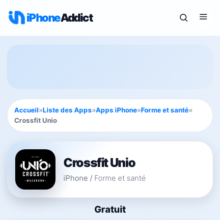
iPhone
Addict
Accueil
»
Liste des Apps
»
Apps iPhone
»
Forme et santé
»
Crossfit Unio
Crossfit Unio
iPhone
/
Forme et santé
Gratuit