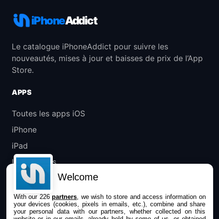
iPhone
Addict
Le catalogue iPhoneAddict pour suivre les
nouveautés, mises à jour et baisses de prix de l’App
Store.
APPS
Toutes les apps iOS
iPhone
iPad
Universelles
Welcome
Mac
Apple TV
With our 226
partners
, we wish to store and access information on
your devices (cookies, pixels in emails, etc.), combine and share
your personal data with our partners, whether collected on this
IPHONEADDICT
website or in our emails, already held by some of us, or obtained