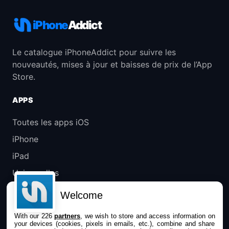
iPhone
Addict
Le catalogue iPhoneAddict pour suivre les
nouveautés, mises à jour et baisses de prix de l’App
Store.
APPS
Toutes les apps iOS
iPhone
iPad
Universelles
Mac
Welcome
Apple TV
With our 226
partners
, we wish to store and access information on
your devices (cookies, pixels in emails, etc.), combine and share