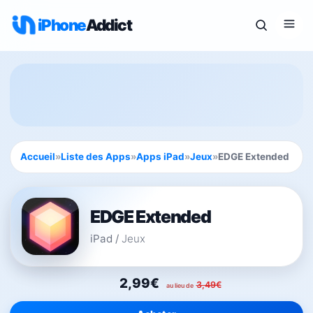
iPhone
Addict
Accueil
»
Liste des Apps
»
Apps iPad
»
Jeux
»
EDGE Extended
EDGE Extended
iPad
/
Jeux
2,99€
3,49€
au lieu de