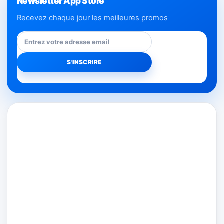
Newsletter App Store
Recevez chaque jour les meilleures promos