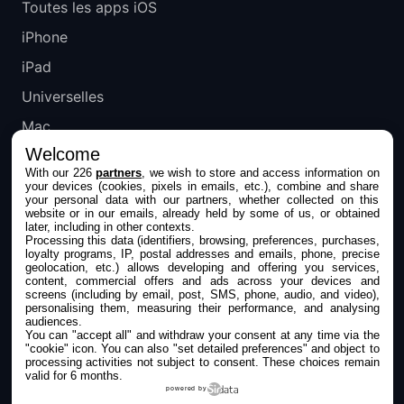
Toutes les apps iOS
iPhone
iPad
Universelles
Mac
Welcome
Apple TV
With our 226
partners
, we wish to store and access information on
your devices (cookies, pixels in emails, etc.), combine and share
IPHONEADDICT
your personal data with our partners, whether collected on this
website or in our emails, already held by some of us, or obtained
later, including in other contexts.
Actualité Apple
Processing this data (identifiers, browsing, preferences, purchases,
loyalty programs, IP, postal addresses and emails, phone, precise
Archives keynotes
geolocation, etc.) allows developing and offering you services,
content, commercial offers and ads across your devices and
screens (including by email, post, SMS, phone, audio, and video),
Contact
personalising them, measuring their performance, and analysing
audiences.
À propos
You can "accept all" and withdraw your consent at any time via the
"cookie" icon
. You can also "set detailed preferences" and object to
KultureGeek
processing activities not subject to consent. These choices remain
valid for 6 months.
powered by
SUIVEZ-NOUS