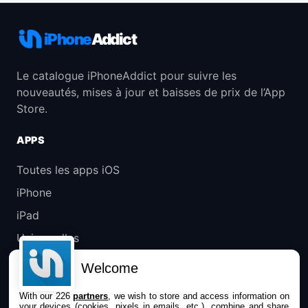
iPhone
Addict
Le catalogue iPhoneAddict pour suivre les
nouveautés, mises à jour et baisses de prix de l’App
Store.
APPS
Toutes les apps iOS
iPhone
iPad
Universelles
Mac
Welcome
Apple TV
With our 226
partners
, we wish to store and access information on
your devices (cookies, pixels in emails, etc.), combine and share