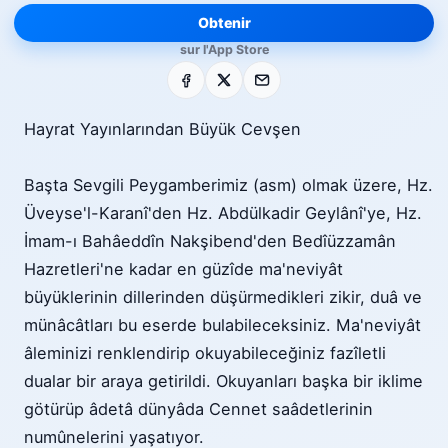
Obtenir
sur l'App Store
Facebook
X
E-mail
Hayrat Yayınlarından Büyük Cevşen
Başta Sevgili Peygamberimiz (asm) olmak üzere, Hz.
Üveyse'l-Karanî'den Hz. Abdülkadir Geylânî'ye, Hz.
İmam-ı Bahâeddîn Nakşibend'den Bedîüzzamân
Hazretleri'ne kadar en güzîde ma'neviyât
büyüklerinin dillerinden düşürmedikleri zikir, duâ ve
münâcâtları bu eserde bulabileceksiniz. Ma'neviyât
âleminizi renklendirip okuyabileceğiniz fazîletli
dualar bir araya getirildi. Okuyanları başka bir iklime
götürüp âdetâ dünyâda Cennet saâdetlerinin
numûnelerini yaşatıyor.