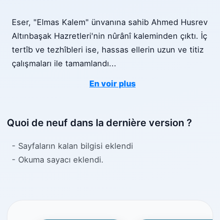
Eser, "Elmas Kalem" ünvanına sahib Ahmed Husrev
Altınbaşak Hazretleri'nin nûrânî kaleminden çıktı. İç
tertîb ve tezhîbleri ise, hassas ellerin uzun ve titiz
çalışmaları ile tamamlandı
...
En voir plus
Quoi de neuf dans la dernière version ?
- Sayfaların kalan bilgisi eklendi
- Okuma sayacı eklendi.