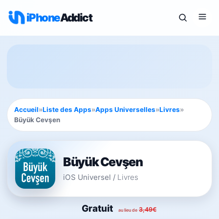
iPhone
Addict
Accueil
»
Liste des Apps
»
Apps Universelles
»
Livres
»
Büyük Cevşen
Büyük Cevşen
iOS Universel
/
Livres
Gratuit
3,49€
au lieu de