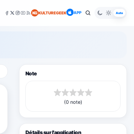
APP
KG
KULTUREGEEK
Auto
Note
(0 note)
Détails sur l'application