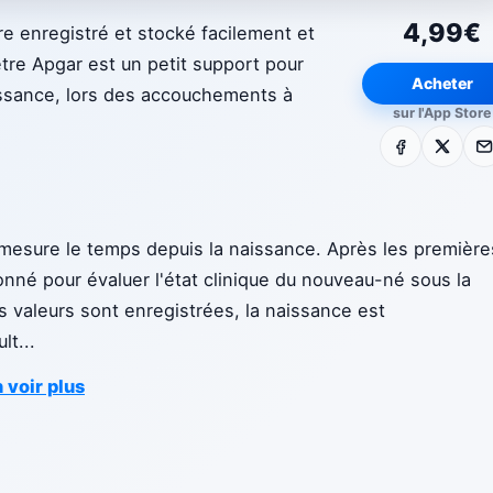
4,99€
e enregistré et stocké facilement et
re Apgar est un petit support pour
Acheter
ssance, lors des accouchements à
sur l'App Store
Facebook
X
E-m
esure le temps depuis la naissance. Après les première
nné pour évaluer l'état clinique du nouveau-né sous la
s valeurs sont enregistrées, la naissance est
ult
...
 voir plus