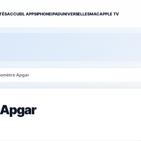
TÉS
ACCUEIL APPS
IPHONE
IPAD
UNIVERSELLES
MAC
APPLE TV
omètre Apgar
 Apgar