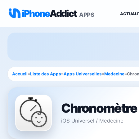
iPhone
Addict
APPS
ACTUALI
Accueil
»
Liste des Apps
»
Apps Universelles
»
Medecine
»
Chron
Chronomètre
iOS Universel
/
Medecine