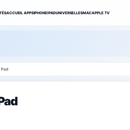
TÉS
ACCUEIL APPS
IPHONE
IPAD
UNIVERSELLES
MAC
APPLE TV
c Pad
 Pad