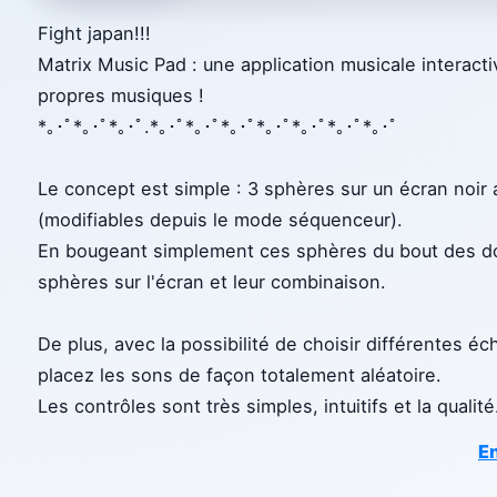
Fight japan!!!
Matrix Music Pad : une application musicale interact
propres musiques !
*｡･ﾟ*｡･ﾟ*｡･ﾟ.*｡･ﾟ*｡･ﾟ*｡･ﾟ*｡･ﾟ*｡･ﾟ*｡･ﾟ*｡･ﾟ
Le concept est simple : 3 sphères sur un écran noir
(modifiables depuis le mode séquenceur).
En bougeant simplement ces sphères du bout des doi
sphères sur l'écran et leur combinaison.
De plus, avec la possibilité de choisir différentes 
placez les sons de façon totalement aléatoire.
Les contrôles sont très simples, intuitifs et la qualité
En