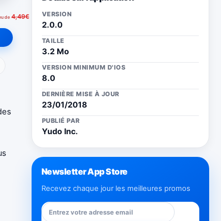
VERSION
4,49€
eu de
2.0.0
TAILLE
3.2 Mo
ail
VERSION MINIMUM D'IOS
8.0
DERNIÈRE MISE À JOUR
23/01/2018
des
PUBLIÉ PAR
Yudo Inc.
us
Newsletter App Store
Recevez chaque jour les meilleures promos