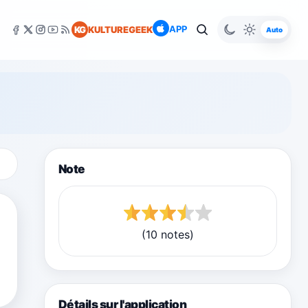
APP
KG
KULTUREGEEK
Auto
Note
(10 notes)
Détails sur l'application