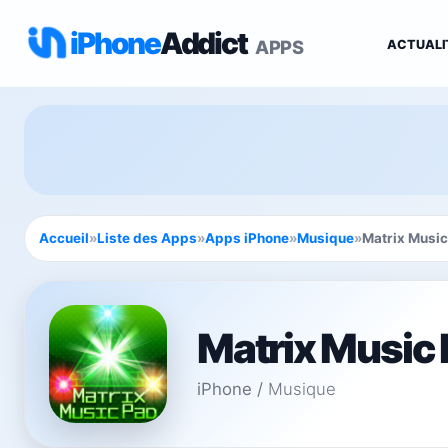
iPhone
Addict
APPS
ACTUALI
Accueil
»
Liste des Apps
»
Apps iPhone
»
Musique
»
Matrix Musi
Matrix Music
iPhone
/
Musique