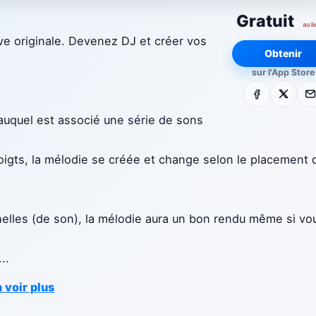
Gratuit
au li
ive originale. Devenez DJ et créer vos
Obtenir
sur l'App Store
Facebook
X
E-m
 auquel est associé une série de sons
gts, la mélodie se créée et change selon le placement 
échelles (de son), la mélodie aura un bon rendu même si vo
...
 voir plus