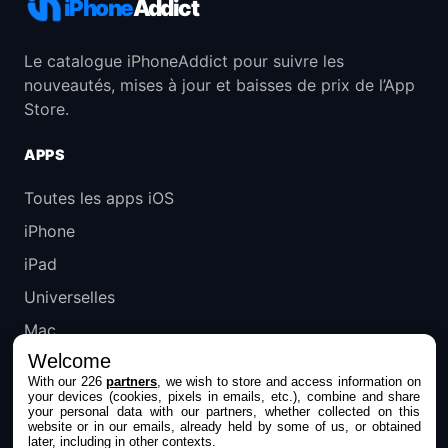
iPhone
Addict
Le catalogue iPhoneAddict pour suivre les
nouveautés, mises à jour et baisses de prix de l’App
Store.
APPS
Toutes les apps iOS
iPhone
iPad
Universelles
Mac
Welcome
Apple TV
With our 226
partners
, we wish to store and access information on
your devices (cookies, pixels in emails, etc.), combine and share
IPHONEADDICT
your personal data with our partners, whether collected on this
website or in our emails, already held by some of us, or obtained
later, including in other contexts.