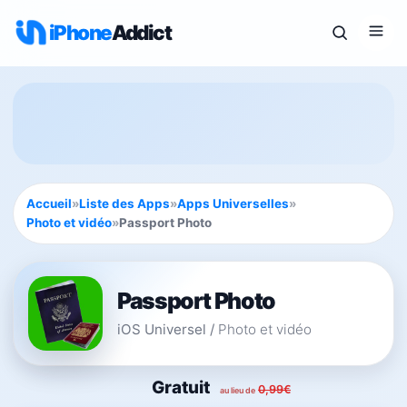
iPhone
Addict
Accueil
»
Liste des Apps
»
Apps Universelles
»
Photo et vidéo
»
Passport Photo
Passport Photo
iOS Universel
/
Photo et vidéo
Gratuit
0,99€
au lieu de