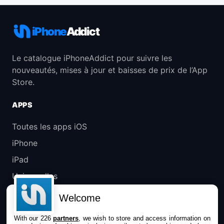
iPhone
Addict
Le catalogue iPhoneAddict pour suivre les
nouveautés, mises à jour et baisses de prix de l’App
Store.
APPS
Toutes les apps iOS
iPhone
iPad
Universelles
Mac
Welcome
Apple TV
With our 226
partners
, we wish to store and access information on