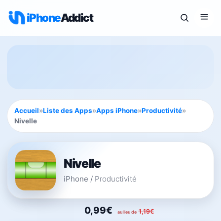
iPhone
Addict
Accueil
»
Liste des Apps
»
Apps iPhone
»
Productivité
»
Nivelle
Nivelle
iPhone
/
Productivité
0,99€
1,19€
au lieu de