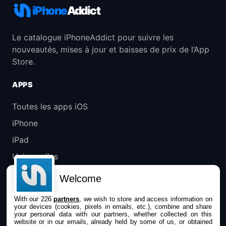
iPhone
Addict
Le catalogue iPhoneAddict pour suivre les
nouveautés, mises à jour et baisses de prix de l’App
Store.
APPS
Toutes les apps iOS
iPhone
iPad
Universelles
Mac
Welcome
Apple TV
With our 226
partners
, we wish to store and access information on
your devices (cookies, pixels in emails, etc.), combine and share
IPHONEADDICT
your personal data with our partners, whether collected on this
website or in our emails, already held by some of us, or obtained