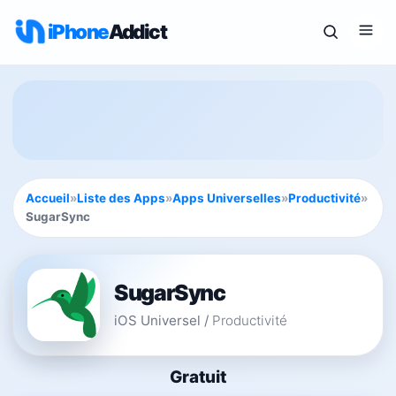
iPhone
Addict
Accueil
»
Liste des Apps
»
Apps Universelles
»
Productivité
»
SugarSync
SugarSync
iOS Universel
/
Productivité
Gratuit