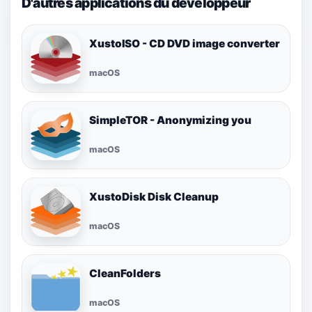
D'autres applications du développeur
XustoISO - CD DVD image converter
macOS
SimpleTOR - Anonymizing you
macOS
XustoDisk Disk Cleanup
macOS
CleanFolders
macOS