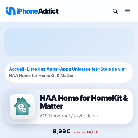
iPhone
Addict
Accueil
»
Liste des Apps
»
Apps Universelles
»
Style de vie
»
HAA Home for HomeKit & Matter
HAA Home for HomeKit &
Matter
iOS Universel
/
Style de vie
9,99€
14,99€
au lieu de