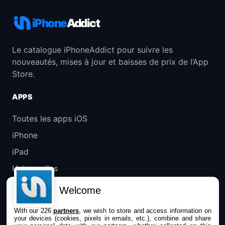
iPhone
Addict
Le catalogue iPhoneAddict pour suivre les
nouveautés, mises à jour et baisses de prix de l’App
Store.
APPS
Toutes les apps iOS
iPhone
iPad
Universelles
Mac
Welcome
Apple TV
With our 226
partners
, we wish to store and access information on
your devices (cookies, pixels in emails, etc.), combine and share
IPHONEADDICT