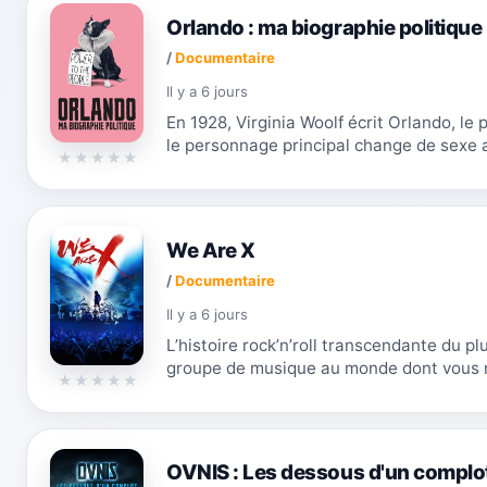
Orlando : ma biographie politique
/
Documentaire
Il y a 6 jours
En 1928, Virginia Woolf écrit Orlando, le
le personnage principal change de sexe au
siècle plus tard, l’écrivain et activiste tra
We Are X
/
Documentaire
Il y a 6 jours
L’histoire rock’n’roll transcendante du pl
groupe de musique au monde dont vous 
parler… pour l'instant. Sous la direction 
OVNIS : Les dessous d'un complo