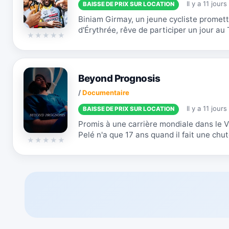
Il y a 11 jours
BAISSE DE PRIX SUR LOCATION
Biniam Girmay, un jeune cycliste promett
d'Érythrée, rêve de participer un jour au 
prestigieux des Grands Tours. Pendant des
Beyond Prognosis
/
Documentaire
Il y a 11 jours
BAISSE DE PRIX SUR LOCATION
Promis à une carrière mondiale dans le 
Pelé n'a que 17 ans quand il fait une chut
compétition. Le diagnostic est sans appel