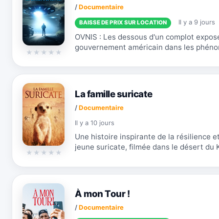
/
Documentaire
Il y a 9 jours
BAISSE DE PRIX SUR LOCATION
OVNIS : Les dessous d'un complot expose 
gouvernement américain dans les phéno
jours. Par le biais de documents d’archive
La famille suricate
/
Documentaire
Il y a 10 jours
Une histoire inspirante de la résilience e
jeune suricate, filmée dans le désert du 
À mon Tour !
/
Documentaire