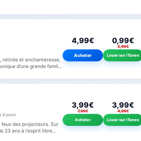
4,99€
0,99€
3,99€
Acheter
Louer sur iTunes
 retirée et enchanteresse,
le unique d’une grande famille
s, ses...
3,99€
3,99€
7,99€
4,99€
 a 4 jours
Acheter
Louer sur iTunes
 feux des projecteurs. Sur
 23 ans à l'esprit libre
s les plus...