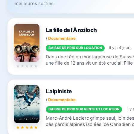
meilleures sorties.
La fille de l'Änziloch
/
Documentaire
Il y a 4 jours
BAISSE DE PRIX SUR LOCATION
Dans une région montagneuse de Suisse,
une fille de 12 ans vit un été crucial. Fil
de paysans, Laura est seule avec ses rêve
L'alpiniste
/
Documentaire
Il y
BAISSE DE PRIX SUR VENTE ET LOCATION
Marc-André Leclerc grimpe seul, loin des
des parois alpines isolées, ce Canadien de
réalise certaines des ascensions solitaire