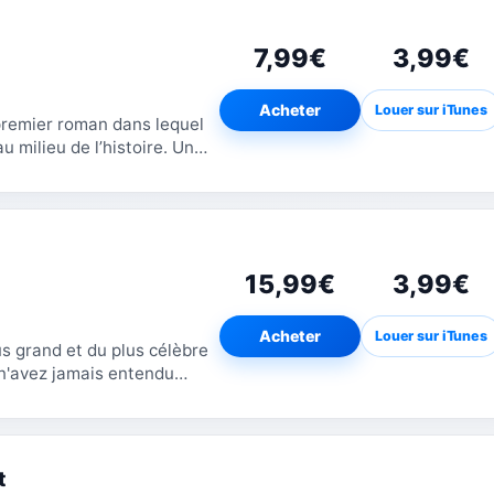
7,99€
3,99€
Acheter
Louer sur iTunes
 premier roman dans lequel
 milieu de l’histoire. Un
ns Paul...
15,99€
3,99€
Acheter
Louer sur iTunes
us grand et du plus célèbre
n'avez jamais entendu
énigmatique...
t