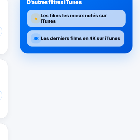
D'autres filtres iTunes
Les films les mieux notés sur
★
iTunes
Les derniers films en 4K sur iTunes
4K