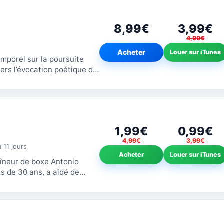
8,99€
3,99€
4,99€
Acheter
Louer sur iTunes
mporel sur la poursuite
vers l’évocation poétique de
...
1,99€
0,99€
4,99€
3,99€
 a 11 jours
Acheter
Louer sur iTunes
aîneur de boxe Antonio
s de 30 ans, a aidé de
 à la boxe.