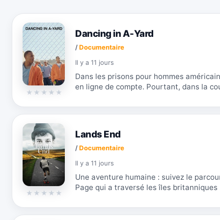
Dancing in A-Yard
/
Documentaire
Il y a 11 jours
Dans les prisons pour hommes américaine
en ligne de compte. Pourtant, dans la cou
Lancaster, dix jeunes hommes tentent de 
Lands End
/
Documentaire
Il y a 11 jours
Une aventure humaine : suivez le parcou
Page qui a traversé les îles britanniques
mémoire de son ami Ben Raemers. Avec 