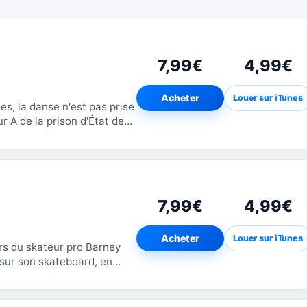
7,99€
4,99€
Acheter
Louer sur iTunes
s, la danse n'est pas prise
r A de la prison d'État de
briser ce tabou en...
7,99€
4,99€
Acheter
Louer sur iTunes
rs du skateur pro Barney
 sur son skateboard, en
beaucoup d’événements...