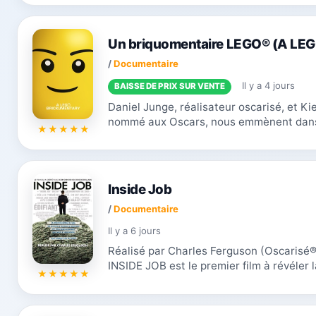
Un briquomentaire LEGO® (A LEG
/
Documentaire
Il y a 4 jours
BAISSE DE PRIX SUR VENTE
Daniel Junge, réalisateur oscarisé, et Ki
nommé aux Oscars, nous emmènent dans 
de la marque LEGO® comme vous ne l’avez
Inside Job
/
Documentaire
Il y a 6 jours
Réalisé par Charles Ferguson (Oscarisé® 
INSIDE JOB est le premier film à révéler la
économique de 2008. La dépression mondi