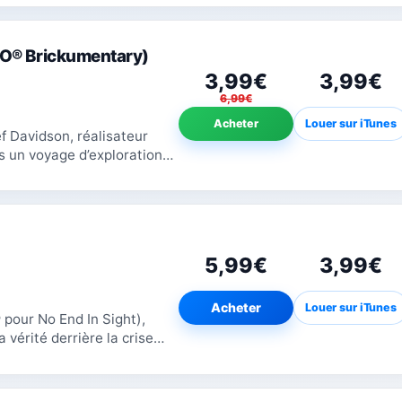
O® Brickumentary)
3,99€
3,99€
6,99€
Acheter
Louer sur iTunes
ef Davidson, réalisateur
un voyage d’exploration
 encore jamais vue....
5,99€
3,99€
Acheter
Louer sur iTunes
pour No End In Sight),
 vérité derrière la crise
ale, dont le...