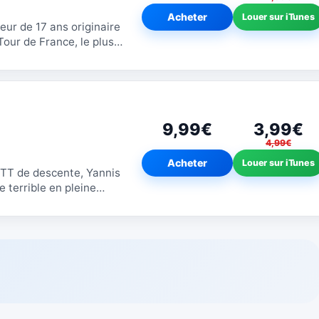
Acheter
Louer sur iTunes
eur de 17 ans originaire
Tour de France, le plus
 années, il a cru...
9,99€
3,99€
4,99€
Acheter
Louer sur iTunes
VTT de descente, Yannis
e terrible en pleine
 : des vertèbres sont...