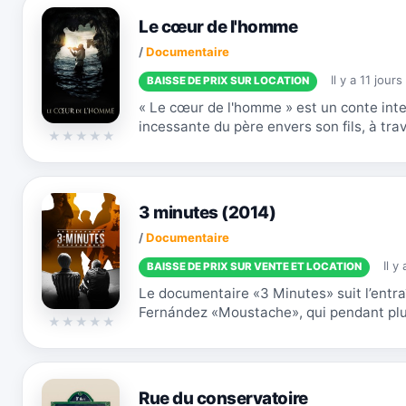
Le cœur de l'homme
/
Documentaire
Il y a 11 jours
BAISSE DE PRIX SUR LOCATION
« Le cœur de l'homme » est un conte inte
incessante du père envers son fils, à tra
la parabole du fils prodigue, entremêlé de
3 minutes (2014)
/
Documentaire
Il y
BAISSE DE PRIX SUR VENTE ET LOCATION
Le documentaire «3 Minutes» suit l’entr
Fernández «Moustache», qui pendant plu
nombreux adolescents à s’en sortir grâce
Rue du conservatoire