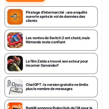
Samsung Galaxy Miracle Ultra, Smartphone
Android 5G avec Galaxy AI, 512 Go,
Piratage d’Intermarché : une enquête
Chargeur Secteur Rapide 25W Inclus,
ouverte après le vol de données des
Smartphone déverrouillé, Noir, Version FR
clients
1019€
1399€
Fnac (Vendeur Tiers)
Galaxy S26 Ultra 512 Go Bleu
Les ventes de Switch 2 ont chuté, mais
1019€
1399€
Nintendo reste confiant
Fnac (Vendeur Tiers)
Galaxy S26 Ultra 256 Go Violet
Le film Zelda a trouvé son acteur pour
892€
1199€
Fnac (Vendeur Tiers)
incarner Ganondorf
Philips SHK2000BL - Casque Enfant - Bleu &
Répartiteur Audio 5 Casques, Blanc
24,94€
29,96€
ChatGPT : la version gratuite ne limite
Fnac (Vendeur Tiers)
plus le nombre de messages
Asus RT-AC59U Routeur sans Fil Double
Bande Gigabit (Serveur et Client VPN, Triple
Vlan, Mode Point d'accès et Bridge, contrôle
Reddit annonce Rules Hub, de l’IA pour la
Parental, Qos)