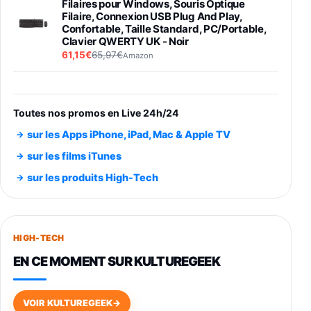
Filaires pour Windows, Souris Optique
Filaire, Connexion USB Plug And Play,
Confortable, Taille Standard, PC/Portable,
Clavier QWERTY UK - Noir
61,15€
65,97€
Amazon
PIONEER PLX-500 Blanche - Platine vinyle à
entraénement direct 3 vitesses (33-45-78
trs/min) avec pre-ampli intégré et port USB
Toutes nos promos en Live 24h/24
348,99€
384,71€
Amazon
sur les Apps iPhone, iPad, Mac & Apple TV
Smartphone SAMSUNG Galaxy S26 Ultra
sur les films iTunes
Noir 256Go
sur les produits High-Tech
891,99€
1199€
Fnac (Vendeur Tiers)
Smartphone SAMSUNG Galaxy S26+ Violet
256Go
HIGH-TECH
749,99€
1240,43€
Fnac (Vendeur Tiers)
EN CE MOMENT SUR KULTUREGEEK
Galaxy S26 256 Go Bleu
648,63€
834,71€
Fnac (Vendeur Tiers)
VOIR KULTUREGEEK
→