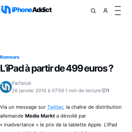
Aller au contenu
iPhone
Addict
Rumeurs
L’iPad à partir de 499 euros ?
Par
faicel
26 janvier 2010 à 07:56
·
1 min de lecture
·
1
Via un message sur
Twitter
, la chaîne de distribution
allemande
Media Markt
a dévoilé par
« inadvertance » le prix de la tablette Apple. L’iPad