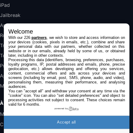
iPad
DeLonghi ECAM290.22.b
357,4€
389,7€
Cdiscount (Vendeur Tiers)
Jailbreak
Applications
Welcome
Jeu FIFA 20 sur PC (code à télécharger)
Rumeurs
With our 226
partners
, we wish to store and access information on
45,98€
57,99€
Rue Du Commerce (Vendeur Tiers)
your devices (cookies, pixels in emails, etc.), combine and share
Trucs & astuces
your personal data with our partners, whether collected on this
website or in our emails, already held by some of us, or obtained
Tests
later, including in other contexts.
Processing this data (identifiers, browsing, preferences, purchases,
loyalty programs, IP, postal addresses and emails, phone, precise
Promos
geolocation, etc.) allows developing and offering you services,
content, commercial offers and ads across your devices and
Apple
screens (including by email, post, SMS, phone, audio, and video),
personalising them, measuring their performance, and analysing
Mac
audiences.
You can "accept all" and withdraw your consent at any time via the
"cookie" icon
. You can also "set detailed preferences" and object to
processing activities not subject to consent. These choices remain
À PROPOS
valid for 6 months.
powered by
Mentions légales
Accept all
Confidentialité