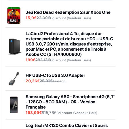
Jeu Red Dead Redemption 2 sur Xbox One
15,9€
23,09€
Cdiscount (Vendeur Tiers)
LaCie d2 Professional 4 To, disque dur
externe portable et de bureau HDD – USB-C
USB 3.0, 7 200 tr/min, disques d'entreprise,
pour Mac et PC, abonnement de 1 mois à
Adobe CC (STHA4000800)
199€
282,13€
Cdiscount (Vendeur Tiers)
HP USB-C to USB 3.0 Adapter
20,26€
25,99€
Amazon
Samsung Galaxy A80 - Smartphone 4G (6,7''
- 128GO - 8GO RAM) - OR - Version
Française
193,99€
815,76€
Cdiscount (Vendeur Tiers)
Logitech MK120 Combo Clavier et Souris