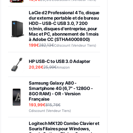
LaCie d2 Professional 4 To, disque
dur externe portable et de bureau
HDD – USB-C USB 3.0, 7 200
tr/min, disques d'entreprise, pour
Mac et PC, abonnement de 1 mois
à Adobe CC (STHA4000800)
199€
282,13€
Cdiscount (Vendeur Tiers)
HP USB-C to USB 3.0 Adapter
20,26€
25,99€
Amazon
Samsung Galaxy A80 -
Smartphone 4G (6,7'' - 128GO -
8GO RAM) - OR - Version
Française
193,99€
815,76€
Cdiscount (Vendeur Tiers)
Logitech MK120 Combo Clavier et
Souris Filaires pour Windows,