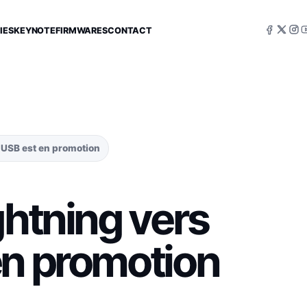
IES
KEYNOTE
FIRMWARES
CONTACT
 USB est en promotion
ghtning vers
en promotion