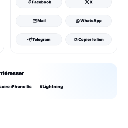
Facebook
X
Mail
WhatsApp
Telegram
Copier le lien
intéresser
oire iPhone 5s
#Lightning