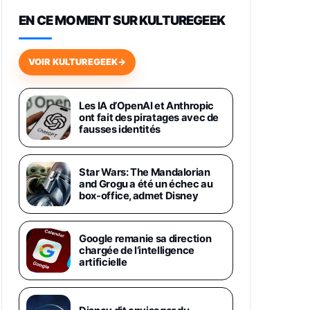
648,63€
834,71€
Fnac (Vendeur Tiers)
EN CE MOMENT SUR KULTUREGEEK
Samsung Galaxy Miracle Ultra,
Smartphone Android 5G avec
VOIR KULTUREGEEK
→
Galaxy AI, 512 Go, Chargeur
Secteur Rapide 25W Inclus,
Smartphone déverrouillé, Noir,
Version FR
Les IA d’OpenAI et Anthropic
1019€
1399€
ont fait des piratages avec de
Fnac (Vendeur Tiers)
fausses identités
Galaxy S26 Ultra 512 Go Bleu
1019€
1399€
Fnac (Vendeur Tiers)
Star Wars: The Mandalorian
and Grogu a été un échec au
box-office, admet Disney
Galaxy S26 Ultra 256 Go Violet
892€
1199€
Fnac (Vendeur Tiers)
Google remanie sa direction
chargée de l’intelligence
Philips SHK2000BL - Casque
artificielle
Enfant - Bleu & Répartiteur Audio
5 Casques, Blanc
24,94€
29,96€
Fnac (Vendeur Tiers)