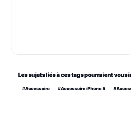
Les sujets liés à ces tags pourraient vous 
#Accessoire
#Accessoire iPhone 5
#Access