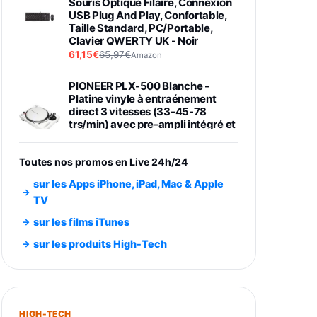
Souris Optique Filaire, Connexion
USB Plug And Play, Confortable,
Taille Standard, PC/Portable,
Clavier QWERTY UK - Noir
61,15€
65,97€
Amazon
PIONEER PLX-500 Blanche -
Platine vinyle à entraénement
direct 3 vitesses (33-45-78
trs/min) avec pre-ampli intégré et
port USB
348,99€
384,71€
Amazon
Toutes nos promos en Live 24h/24
Smartphone SAMSUNG Galaxy
sur les Apps iPhone, iPad, Mac & Apple
S26 Ultra Noir 256Go
TV
891,99€
1199€
Fnac (Vendeur Tiers)
sur les films iTunes
Smartphone SAMSUNG Galaxy
sur les produits High-Tech
S26+ Violet 256Go
749,99€
1240,43€
Fnac (Vendeur Tiers)
Galaxy S26 256 Go Bleu
HIGH-TECH