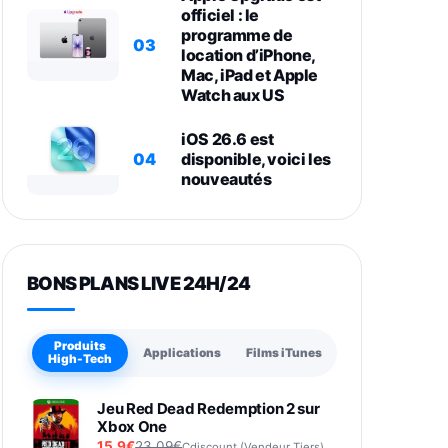
officiel : le
programme de
03
location d’iPhone,
Mac, iPad et Apple
Watch aux US
iOS 26.6 est
04
disponible, voici les
nouveautés
BONS PLANS LIVE 24H/24
Produits
Applications
Films iTunes
High-Tech
Jeu Red Dead Redemption 2 sur
Xbox One
15,9€
23,09€
Cdiscount (Vendeur Tiers)