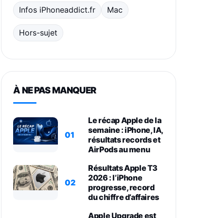
Infos iPhoneaddict.fr
Mac
Hors-sujet
À NE PAS MANQUER
Le récap Apple de la
semaine : iPhone, IA,
01
résultats records et
AirPods au menu
Résultats Apple T3
2026 : l’iPhone
02
progresse, record
du chiffre d’affaires
Apple Upgrade est