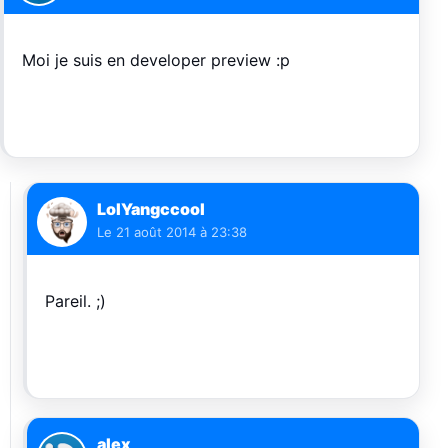
Moi je suis en developer preview :p
LolYangccool
Le
21 août 2014 à 23:38
Pareil. ;)
alex