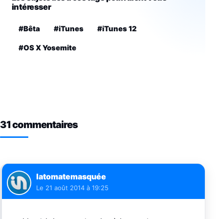
intéresser
#Bêta
#iTunes
#iTunes 12
#OS X Yosemite
31 commentaires
latomatemasquée
Le
21 août 2014 à 19:25