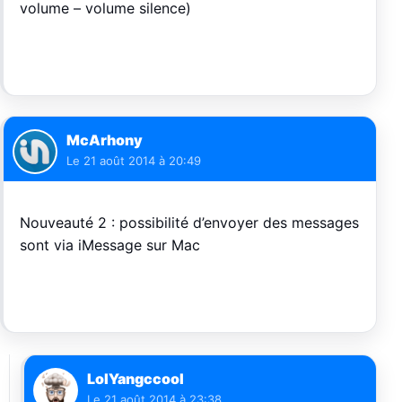
volume – volume silence)
McArhony
Le
21 août 2014 à 20:49
Nouveauté 2 : possibilité d’envoyer des messages
sont via iMessage sur Mac
LolYangccool
Le
21 août 2014 à 23:38