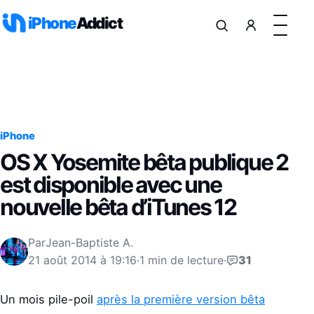
Aller au contenu
iPhone
Addict
iPhone
OS X Yosemite bêta publique 2
est disponible avec une
nouvelle bêta d’iTunes 12
Par
Jean-Baptiste A.
21 août 2014 à 19:16
·
1 min de lecture
·
31
Un mois pile-poil
après la première version bêta