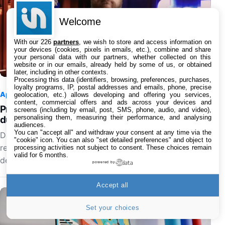
Welcome
With our 226
partners
, we wish to store and access information on
your devices (cookies, pixels in emails, etc.), combine and share
your personal data with our partners, whether collected on this
website or in our emails, already held by some of us, or obtained
later, including in other contexts.
Processing this data (identifiers, browsing, preferences, purchases,
loyalty programs, IP, postal addresses and emails, phone, precise
Apple
6 août 2026 à 22:40
0
geolocation, etc.) allows developing and offering you services,
content, commercial offers and ads across your devices and
Procès Apple vs Prosser : Apple critique le silence
screens (including by email, post, SMS, phone, audio, and video),
personalising them, measuring their performance, and analysing
du leaker
audiences.
You can "accept all" and withdraw your consent at any time via the
Dans un nouveau document judiciaire, Apple dit n'avoir
"cookie" icon
. You can also "set detailed preferences" and object to
reçu aucune réponse de l'avocat de Jon Prosser
processing activities not subject to consent. These choices remain
valid for 6 months.
depuis le 6 juillet 2026, dans le procès visant la…
powered by
Accept all
Set your choices