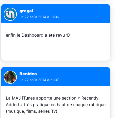
gregaf
Le
22 août 2014 à 18:06
enfin le Dashboard a été revu :D
Renideo
Le
22 août 2014 à 21:07
La MAJ iTunes apporte une section « Recently
Added » très pratique en haut de chaque rubrique
(musique, films, séries Tv)