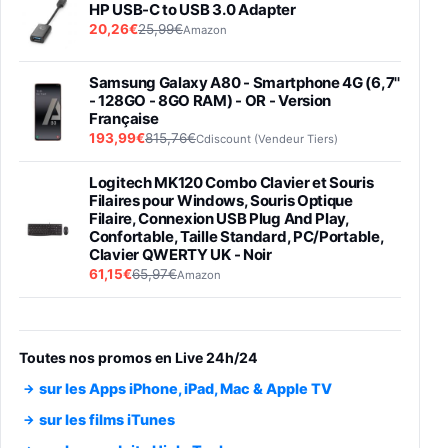
HP USB-C to USB 3.0 Adapter
20,26€
25,99€
Amazon
Samsung Galaxy A80 - Smartphone 4G (6,7''
- 128GO - 8GO RAM) - OR - Version
Française
193,99€
815,76€
Cdiscount (Vendeur Tiers)
Logitech MK120 Combo Clavier et Souris
Filaires pour Windows, Souris Optique
Filaire, Connexion USB Plug And Play,
Confortable, Taille Standard, PC/Portable,
Clavier QWERTY UK - Noir
61,15€
65,97€
Amazon
PIONEER PLX-500 Blanche - Platine vinyle à
entraénement direct 3 vitesses (33-45-78
trs/min) avec pre-ampli intégré et port USB
Toutes nos promos en Live 24h/24
348,99€
384,71€
Amazon
sur les Apps iPhone, iPad, Mac & Apple TV
Smartphone SAMSUNG Galaxy S26 Ultra
sur les films iTunes
Noir 256Go