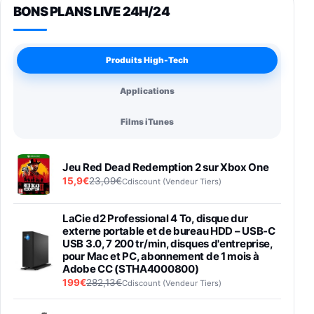
BONS PLANS LIVE 24H/24
Produits High-Tech
Applications
Films iTunes
Jeu Red Dead Redemption 2 sur Xbox One
15,9€
23,09€
Cdiscount (Vendeur Tiers)
LaCie d2 Professional 4 To, disque dur
externe portable et de bureau HDD – USB-C
USB 3.0, 7 200 tr/min, disques d'entreprise,
pour Mac et PC, abonnement de 1 mois à
Adobe CC (STHA4000800)
199€
282,13€
Cdiscount (Vendeur Tiers)