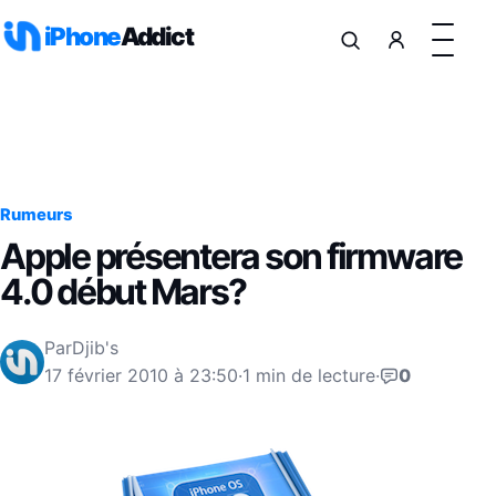
Aller au contenu
iPhone
Addict
Rumeurs
Apple présentera son firmware
4.0 début Mars?
Par
Djib's
17 février 2010 à 23:50
·
1 min de lecture
·
0