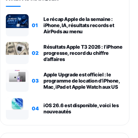
Le récap Apple de la semaine :
01
iPhone, IA, résultats records et
AirPods au menu
Résultats Apple T3 2026 : l’iPhone
02
progresse, record du chiffre
d’affaires
Apple Upgrade est officiel : le
03
programme de location d’iPhone,
Mac, iPad et Apple Watch aux US
iOS 26.6 est disponible, voici les
04
nouveautés