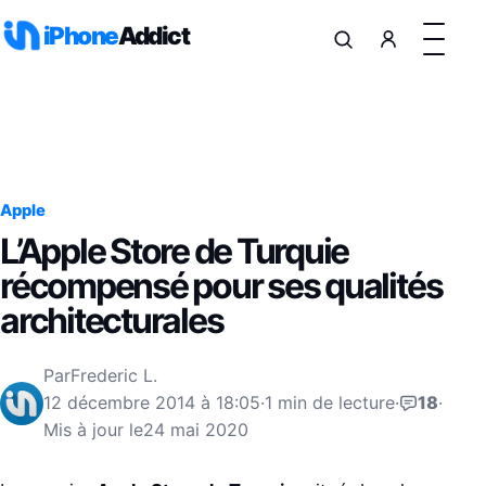
Aller au contenu
iPhone
Addict
Apple
L’Apple Store de Turquie
récompensé pour ses qualités
architecturales
Par
Frederic L.
12 décembre 2014 à 18:05
·
1 min de lecture
·
18
·
Mis à jour le
24 mai 2020