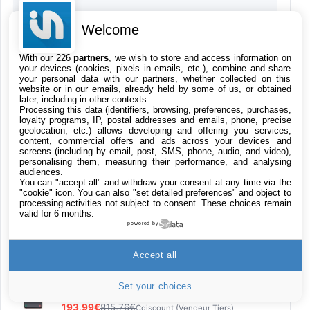
Films iTunes
Welcome
With our 226
partners
, we wish to store and access information on
Jeu Red Dead Redemption 2 sur Xbox One
your devices (cookies, pixels in emails, etc.), combine and share
your personal data with our partners, whether collected on this
15,9€
23,09€
Cdiscount (Vendeur Tiers)
website or in our emails, already held by some of us, or obtained
later, including in other contexts.
Processing this data (identifiers, browsing, preferences, purchases,
LaCie d2 Professional 4 To, disque dur
loyalty programs, IP, postal addresses and emails, phone, precise
externe portable et de bureau HDD – USB-C
geolocation, etc.) allows developing and offering you services,
content, commercial offers and ads across your devices and
USB 3.0, 7 200 tr/min, disques d'entreprise,
screens (including by email, post, SMS, phone, audio, and video),
pour Mac et PC, abonnement de 1 mois à
personalising them, measuring their performance, and analysing
Adobe CC (STHA4000800)
audiences.
199€
282,13€
Cdiscount (Vendeur Tiers)
You can "accept all" and withdraw your consent at any time via the
"cookie" icon
. You can also "set detailed preferences" and object to
processing activities not subject to consent. These choices remain
valid for 6 months.
HP USB-C to USB 3.0 Adapter
powered by
20,26€
25,99€
Amazon
Accept all
Samsung Galaxy A80 - Smartphone 4G (6,7''
- 128GO - 8GO RAM) - OR - Version
Set your choices
Française
193,99€
815,76€
Cdiscount (Vendeur Tiers)