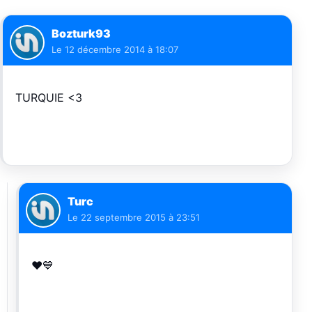
Bozturk93
Le
12 décembre 2014 à 18:07
TURQUIE <3
Turc
Le
22 septembre 2015 à 23:51
❤️💙