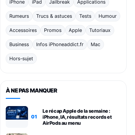
iPhone
iPad
Jailbreak
Applications
Rumeurs
Trucs & astuces
Tests
Humour
Accessoires
Promos
Apple
Tutoriaux
Business
Infos iPhoneaddict.fr
Mac
Hors-sujet
À NE PAS MANQUER
Le récap Apple de la semaine :
01
iPhone, IA, résultats records et
AirPods au menu