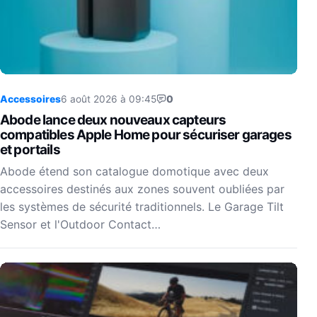
Accessoires
6 août 2026 à 09:45
0
Abode lance deux nouveaux capteurs
compatibles Apple Home pour sécuriser garages
et portails
Abode étend son catalogue domotique avec deux
accessoires destinés aux zones souvent oubliées par
les systèmes de sécurité traditionnels. Le Garage Tilt
Sensor et l'Outdoor Contact…