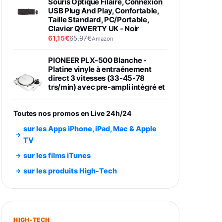
Souris Optique Filaire, Connexion
USB Plug And Play, Confortable,
Taille Standard, PC/Portable,
Clavier QWERTY UK - Noir
61,15€
65,97€
Amazon
PIONEER PLX-500 Blanche -
Platine vinyle à entraénement
direct 3 vitesses (33-45-78
trs/min) avec pre-ampli intégré et
port USB
348,99€
384,71€
Amazon
Toutes nos promos en Live 24h/24
Smartphone SAMSUNG Galaxy
sur les Apps iPhone, iPad, Mac & Apple
S26 Ultra Noir 256Go
TV
891,99€
1199€
Fnac (Vendeur Tiers)
sur les films iTunes
Smartphone SAMSUNG Galaxy
sur les produits High-Tech
S26+ Violet 256Go
749,99€
1240,43€
Fnac (Vendeur Tiers)
Galaxy S26 256 Go Bleu
HIGH-TECH