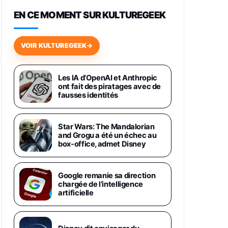
648,63€
834,71€
Fnac (Vendeur Tiers)
EN CE MOMENT SUR KULTUREGEEK
Samsung Galaxy Miracle Ultra,
Smartphone Android 5G avec
VOIR KULTUREGEEK
→
Galaxy AI, 512 Go, Chargeur
Secteur Rapide 25W Inclus,
Smartphone déverrouillé, Noir,
Version FR
Les IA d’OpenAI et Anthropic
1019€
1399€
ont fait des piratages avec de
Fnac (Vendeur Tiers)
fausses identités
Galaxy S26 Ultra 512 Go Bleu
1019€
1399€
Fnac (Vendeur Tiers)
Star Wars: The Mandalorian
and Grogu a été un échec au
box-office, admet Disney
Galaxy S26 Ultra 256 Go Violet
892€
1199€
Fnac (Vendeur Tiers)
Google remanie sa direction
chargée de l’intelligence
Philips SHK2000BL - Casque
artificielle
Enfant - Bleu & Répartiteur Audio
5 Casques, Blanc
24,94€
29,96€
Fnac (Vendeur Tiers)