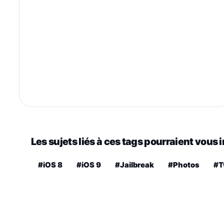
Les sujets liés à ces tags pourraient vous 
#iOS 8
#iOS 9
#Jailbreak
#Photos
#T