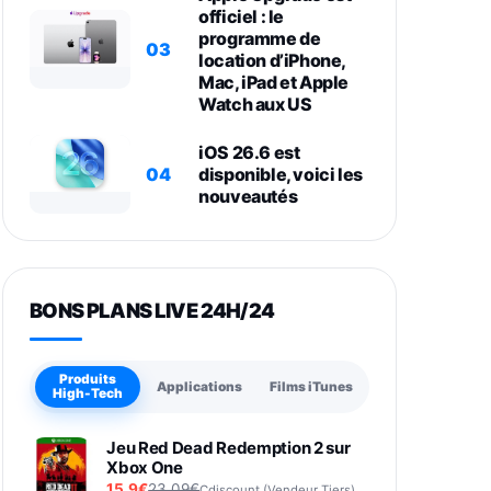
officiel : le
programme de
03
location d’iPhone,
Mac, iPad et Apple
Watch aux US
iOS 26.6 est
04
disponible, voici les
nouveautés
BONS PLANS LIVE 24H/24
Produits
Applications
Films iTunes
High-Tech
Jeu Red Dead Redemption 2 sur
Xbox One
15,9€
23,09€
Cdiscount (Vendeur Tiers)