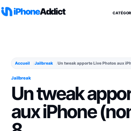
Aller au contenu
iPhone
Addict
CATÉGOR
Accueil
Jailbreak
Un tweak apporte Live Photos aux iP
Jailbreak
Un tweak appor
aux iPhone (no
8