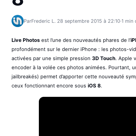
Par
Frederic L.
28 septembre 2015 à 22:10
·
1 min 
Live Photos
est l’une des nouveautés phares de l’
iP
profondément sur le dernier iPhone : les photos-v
activées par une simple pression
3D Touch
. Apple 
encoder à la volée ces photos animées. Pourtant, 
jailbreakés) permet d’apporter cette nouveauté sym
ceux fonctionnant encore sous
iOS 8
.