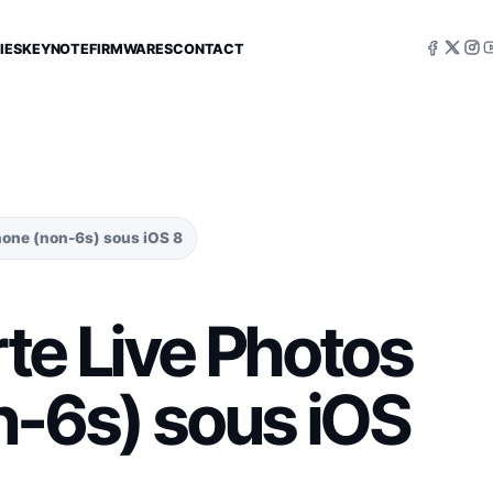
IES
KEYNOTE
FIRMWARES
CONTACT
hone (non-6s) sous iOS 8
te Live Photos
n-6s) sous iOS