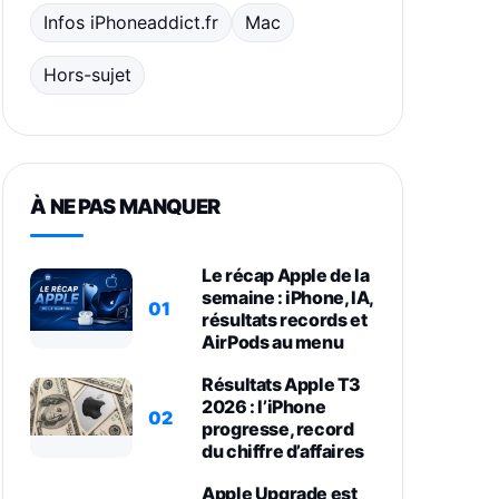
Infos iPhoneaddict.fr
Mac
Hors-sujet
À NE PAS MANQUER
Le récap Apple de la
semaine : iPhone, IA,
01
résultats records et
AirPods au menu
Résultats Apple T3
2026 : l’iPhone
02
progresse, record
du chiffre d’affaires
Apple Upgrade est