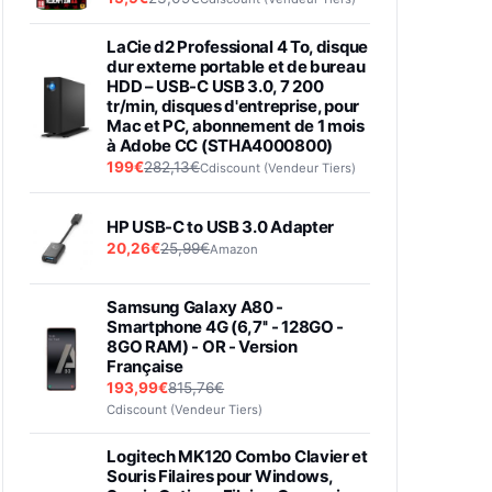
LaCie d2 Professional 4 To, disque
dur externe portable et de bureau
HDD – USB-C USB 3.0, 7 200
tr/min, disques d'entreprise, pour
Mac et PC, abonnement de 1 mois
à Adobe CC (STHA4000800)
199€
282,13€
Cdiscount (Vendeur Tiers)
HP USB-C to USB 3.0 Adapter
20,26€
25,99€
Amazon
Samsung Galaxy A80 -
Smartphone 4G (6,7'' - 128GO -
8GO RAM) - OR - Version
Française
193,99€
815,76€
Cdiscount (Vendeur Tiers)
Logitech MK120 Combo Clavier et
Souris Filaires pour Windows,