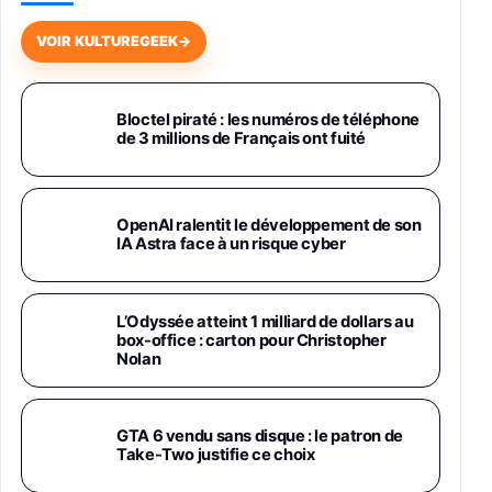
Galaxy S26 256 Go Bleu
648,63€
834,71€
Fnac (Vendeur Tiers)
VOIR KULTUREGEEK
→
Samsung Galaxy Miracle Ultra, Smartphone
Android 5G avec Galaxy AI, 512 Go,
Chargeur Secteur Rapide 25W Inclus,
Bloctel piraté : les numéros de téléphone
de 3 millions de Français ont fuité
Smartphone déverrouillé, Noir, Version FR
1019€
1399€
Fnac (Vendeur Tiers)
Galaxy S26 Ultra 512 Go Bleu
OpenAI ralentit le développement de son
1019€
1399€
IA Astra face à un risque cyber
Fnac (Vendeur Tiers)
Galaxy S26 Ultra 256 Go Violet
L’Odyssée atteint 1 milliard de dollars au
892€
1199€
Fnac (Vendeur Tiers)
box-office : carton pour Christopher
Nolan
Philips SHK2000BL - Casque Enfant - Bleu &
Répartiteur Audio 5 Casques, Blanc
24,94€
29,96€
GTA 6 vendu sans disque : le patron de
Fnac (Vendeur Tiers)
Take-Two justifie ce choix
Asus RT-AC59U Routeur sans Fil Double