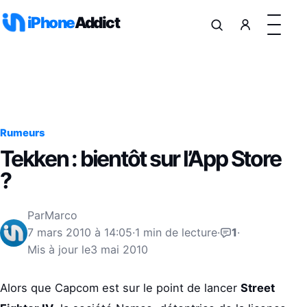
Aller au contenu
iPhone
Addict
Rumeurs
Tekken : bientôt sur l’App Store
?
Par
Marco
7 mars 2010 à 14:05
·
1 min de lecture
·
1
·
Mis à jour le
3 mai 2010
Alors que Capcom est sur le point de lancer
Street