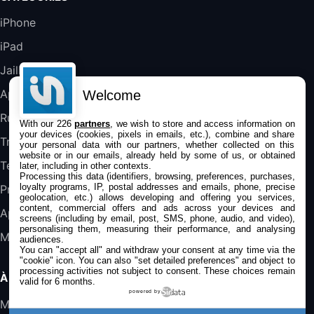
Blanc
489,99€
647,51€
Fnac (Vendeur Tiers)
iPhone
iPad
DeLonghi ECAM290.22.b
357,4€
389,7€
Cdiscount (Vendeur Tiers)
Jailbreak
Applications
Welcome
Jeu FIFA 20 sur PC (code à télécharger)
Rumeurs
With our 226
partners
, we wish to store and access information on
45,98€
57,99€
Rue Du Commerce (Vendeur Tiers)
your devices (cookies, pixels in emails, etc.), combine and share
Trucs & astuces
your personal data with our partners, whether collected on this
website or in our emails, already held by some of us, or obtained
Tests
later, including in other contexts.
Processing this data (identifiers, browsing, preferences, purchases,
loyalty programs, IP, postal addresses and emails, phone, precise
Promos
geolocation, etc.) allows developing and offering you services,
content, commercial offers and ads across your devices and
Apple
screens (including by email, post, SMS, phone, audio, and video),
personalising them, measuring their performance, and analysing
Mac
audiences.
You can "accept all" and withdraw your consent at any time via the
"cookie" icon
. You can also "set detailed preferences" and object to
processing activities not subject to consent. These choices remain
À PROPOS
valid for 6 months.
powered by
Mentions légales