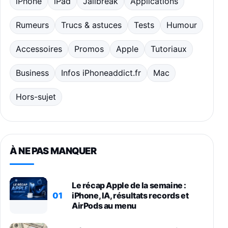
iPhone
iPad
Jailbreak
Applications
Rumeurs
Trucs & astuces
Tests
Humour
Accessoires
Promos
Apple
Tutoriaux
Business
Infos iPhoneaddict.fr
Mac
Hors-sujet
À NE PAS MANQUER
Le récap Apple de la semaine :
01
iPhone, IA, résultats records et
AirPods au menu