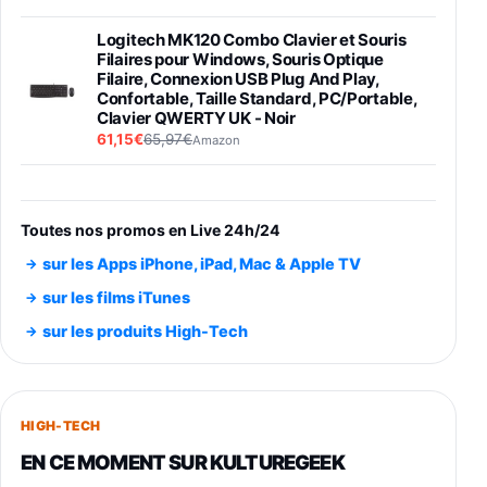
Logitech MK120 Combo Clavier et Souris
Filaires pour Windows, Souris Optique
Filaire, Connexion USB Plug And Play,
Confortable, Taille Standard, PC/Portable,
Clavier QWERTY UK - Noir
61,15€
65,97€
Amazon
PIONEER PLX-500 Blanche - Platine vinyle à
entraénement direct 3 vitesses (33-45-78
trs/min) avec pre-ampli intégré et port USB
Toutes nos promos en Live 24h/24
348,99€
384,71€
Amazon
sur les Apps iPhone, iPad, Mac & Apple TV
Smartphone SAMSUNG Galaxy S26 Ultra
sur les films iTunes
Noir 256Go
sur les produits High-Tech
891,99€
1199€
Fnac (Vendeur Tiers)
Smartphone SAMSUNG Galaxy S26+ Violet
256Go
HIGH-TECH
749,99€
1240,43€
Fnac (Vendeur Tiers)
EN CE MOMENT SUR KULTUREGEEK