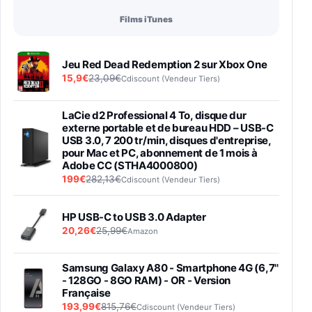
Films iTunes
Jeu Red Dead Redemption 2 sur Xbox One
15,9€
23,09€
Cdiscount (Vendeur Tiers)
LaCie d2 Professional 4 To, disque dur
externe portable et de bureau HDD – USB-C
USB 3.0, 7 200 tr/min, disques d'entreprise,
pour Mac et PC, abonnement de 1 mois à
Adobe CC (STHA4000800)
199€
282,13€
Cdiscount (Vendeur Tiers)
HP USB-C to USB 3.0 Adapter
20,26€
25,99€
Amazon
Samsung Galaxy A80 - Smartphone 4G (6,7''
- 128GO - 8GO RAM) - OR - Version
Française
193,99€
815,76€
Cdiscount (Vendeur Tiers)