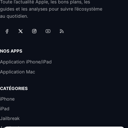
Toute l’actualité Apple, les bons plans, les
Jabra Biz 2300 - Casque Mono supra-
guides et les analyses pour suivre l’écosystème
auriculaire Quick Disconnect - Casque
Filaire avec Microphone Antibruit Pour
au quotidien.
Téléphones de Bureau
31,87€
88,29€
Amazon
Accessoire iRobot Roomba - Kit de
Rémplacement Roomba Séries 600
19,9€
23,99€
Amazon
NOS APPS
Harman Kardon SoundSticks 5 Haut-Parleur
Application iPhone/iPad
Bluetooth, Noir
Application Mac
289,47€
317,71€
Boulanger
Galaxy S25 FE 6,7\" 5G Nano SIM 128 Go
CATÉGORIES
Blanc
489,99€
647,51€
Fnac (Vendeur Tiers)
iPhone
iPad
DeLonghi ECAM290.22.b
357,4€
389,7€
Cdiscount (Vendeur Tiers)
Jailbreak