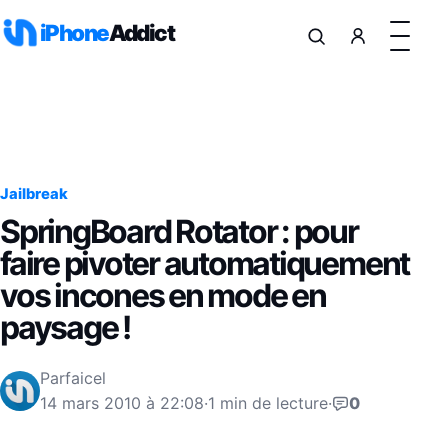
Aller au contenu
iPhone
Addict
Jailbreak
SpringBoard Rotator : pour
faire pivoter automatiquement
vos incones en mode en
paysage !
Par
faicel
14 mars 2010 à 22:08
·
1 min de lecture
·
0