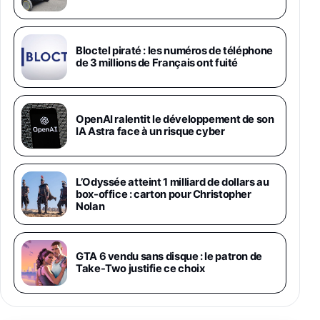
1019€
1399€
Fnac (Vendeur Tiers)
Galaxy S26 Ultra 512 Go Bleu
Bloctel piraté : les numéros de téléphone
1019€
1399€
de 3 millions de Français ont fuité
Fnac (Vendeur Tiers)
Galaxy S26 Ultra 256 Go Violet
OpenAI ralentit le développement de son
892€
1199€
Fnac (Vendeur Tiers)
IA Astra face à un risque cyber
Philips SHK2000BL - Casque Enfant - Bleu &
Répartiteur Audio 5 Casques, Blanc
L’Odyssée atteint 1 milliard de dollars au
24,94€
29,96€
Fnac (Vendeur Tiers)
box-office : carton pour Christopher
Nolan
Asus RT-AC59U Routeur sans Fil Double
Bande Gigabit (Serveur et Client VPN, Triple
Vlan, Mode Point d'accès et Bridge, contrôle
GTA 6 vendu sans disque : le patron de
Parental, Qos)
Take-Two justifie ce choix
39,72€
50,42€
Amazon
Panasonic KX-TG6822 Téléphones Sans fil
Répondeur Ecran [Version Française]