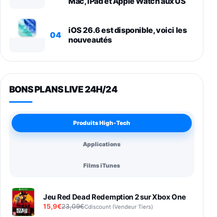
Mac, iPad et Apple Watch aux US
iOS 26.6 est disponible, voici les
04
nouveautés
BONS PLANS LIVE 24H/24
Produits High-Tech
Applications
Films iTunes
Jeu Red Dead Redemption 2 sur Xbox One
15,9€
23,09€
Cdiscount (Vendeur Tiers)