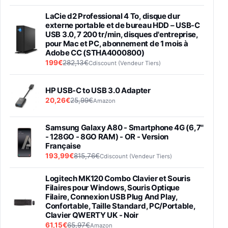
LaCie d2 Professional 4 To, disque dur
externe portable et de bureau HDD – USB-C
USB 3.0, 7 200 tr/min, disques d'entreprise,
pour Mac et PC, abonnement de 1 mois à
Adobe CC (STHA4000800)
199€
282,13€
Cdiscount (Vendeur Tiers)
HP USB-C to USB 3.0 Adapter
20,26€
25,99€
Amazon
Samsung Galaxy A80 - Smartphone 4G (6,7''
- 128GO - 8GO RAM) - OR - Version
Française
193,99€
815,76€
Cdiscount (Vendeur Tiers)
Logitech MK120 Combo Clavier et Souris
Filaires pour Windows, Souris Optique
Filaire, Connexion USB Plug And Play,
Confortable, Taille Standard, PC/Portable,
Clavier QWERTY UK - Noir
61,15€
65,97€
Amazon