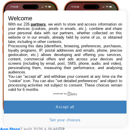
Welcome
With our 226
partners
, we wish to store and access information on
your devices (cookies, pixels in emails, etc.), combine and share
your personal data with our partners, whether collected on this
website or in our emails, already held by some of us, or obtained
later, including in other contexts.
Processing this data (identifiers, browsing, preferences, purchases,
loyalty programs, IP, postal addresses and emails, phone, precise
geolocation, etc.) allows developing and offering you services,
content, commercial offers and ads across your devices and
screens (including by email, post, SMS, phone, audio, and video),
personalising them, measuring their performance, and analysing
audiences.
You can "accept all" and withdraw your consent at any time via the
"cookie" icon
. You can also "set detailed preferences" and object to
processing activities not subject to consent. These choices remain
valid for 6 months.
powered by
Accept all
Set your choices
App Store
7 août 2026 à 18:46
2