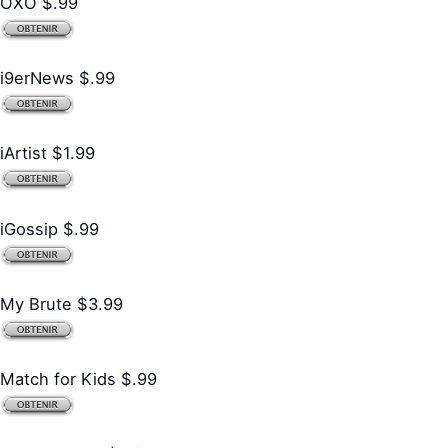
OXO $.99
i9erNews $.99
iArtist $1.99
iGossip $.99
My Brute $3.99
Match for Kids $.99