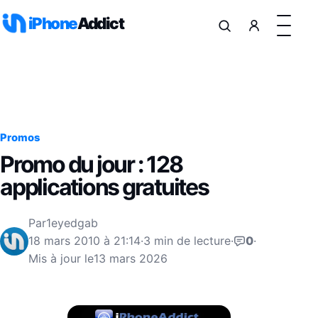
Aller au contenu
iPhone
Addict
Promos
Promo du jour : 128
applications gratuites
Par
1eyedgab
18 mars 2010 à 21:14
·
3 min de lecture
·
0
·
Mis à jour le
13 mars 2026