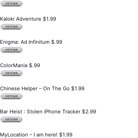
Kaloki Adventure $1.99
Enigma: Ad Infinitum $.99
ColorMania $.99
Chinese Helper – On The Go $1.99
Bar Heist : Stolen iPhone Tracker $2.99
MyLocation – I am here! $1.99