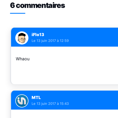
6 commentaires
iFlo13
Le
13 juin 2017 à 12:59
Whaou
MTL
Le
13 juin 2017 à 15:43