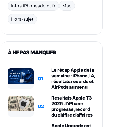
Infos iPhoneaddict.fr
Mac
Hors-sujet
À NE PAS MANQUER
Le récap Apple de la
semaine : iPhone, IA,
01
résultats records et
AirPods au menu
Résultats Apple T3
2026 : l’iPhone
02
progresse, record
du chiffre d’affaires
Apple Upgrade est