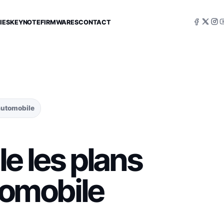
IES
KEYNOTE
FIRMWARES
CONTACT
’automobile
e les plans
utomobile