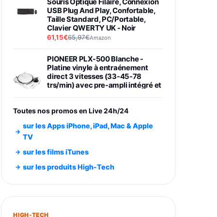
Souris Optique Filaire, Connexion
USB Plug And Play, Confortable,
Taille Standard, PC/Portable,
Clavier QWERTY UK - Noir
61,15€
65,97€
Amazon
PIONEER PLX-500 Blanche -
Platine vinyle à entraénement
direct 3 vitesses (33-45-78
trs/min) avec pre-ampli intégré et
port USB
348,99€
384,71€
Amazon
Toutes nos promos en Live 24h/24
Smartphone SAMSUNG Galaxy
sur les Apps iPhone, iPad, Mac & Apple
S26 Ultra Noir 256Go
TV
891,99€
1199€
Fnac (Vendeur Tiers)
sur les films iTunes
Smartphone SAMSUNG Galaxy
sur les produits High-Tech
S26+ Violet 256Go
749,99€
1240,43€
Fnac (Vendeur Tiers)
Galaxy S26 256 Go Bleu
HIGH-TECH