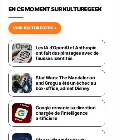
648,63€
834,71€
Fnac (Vendeur Tiers)
EN CE MOMENT SUR KULTUREGEEK
Samsung Galaxy Miracle Ultra,
Smartphone Android 5G avec
VOIR KULTUREGEEK
→
Galaxy AI, 512 Go, Chargeur
Secteur Rapide 25W Inclus,
Smartphone déverrouillé, Noir,
Version FR
Les IA d’OpenAI et Anthropic
1019€
1399€
ont fait des piratages avec de
Fnac (Vendeur Tiers)
fausses identités
Galaxy S26 Ultra 512 Go Bleu
1019€
1399€
Fnac (Vendeur Tiers)
Star Wars: The Mandalorian
and Grogu a été un échec au
box-office, admet Disney
Galaxy S26 Ultra 256 Go Violet
892€
1199€
Fnac (Vendeur Tiers)
Google remanie sa direction
chargée de l’intelligence
Philips SHK2000BL - Casque
artificielle
Enfant - Bleu & Répartiteur Audio
5 Casques, Blanc
24,94€
29,96€
Fnac (Vendeur Tiers)