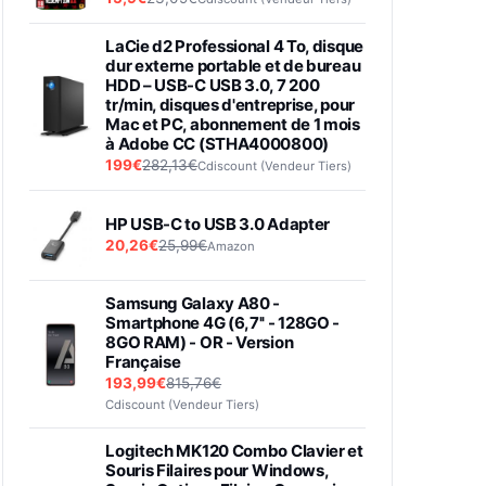
LaCie d2 Professional 4 To, disque
dur externe portable et de bureau
HDD – USB-C USB 3.0, 7 200
tr/min, disques d'entreprise, pour
Mac et PC, abonnement de 1 mois
à Adobe CC (STHA4000800)
199€
282,13€
Cdiscount (Vendeur Tiers)
HP USB-C to USB 3.0 Adapter
20,26€
25,99€
Amazon
Samsung Galaxy A80 -
Smartphone 4G (6,7'' - 128GO -
8GO RAM) - OR - Version
Française
193,99€
815,76€
Cdiscount (Vendeur Tiers)
Logitech MK120 Combo Clavier et
Souris Filaires pour Windows,