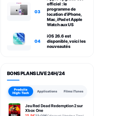
officiel : le
programme de
03
location d’iPhone,
Mac, iPad et Apple
Watch aux US
iOS 26.6 est
04
disponible, voici les
nouveautés
BONS PLANS LIVE 24H/24
Produits
Applications
Films iTunes
High-Tech
Jeu Red Dead Redemption 2 sur
Xbox One
15,9€
23,09€
Cdiscount (Vendeur Tiers)