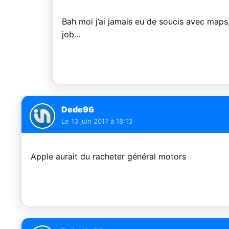
Bah moi j’ai jamais eu de soucis avec maps,
job…
Dede96
Le
13 juin 2017 à 18:13
Apple aurait du racheter général motors