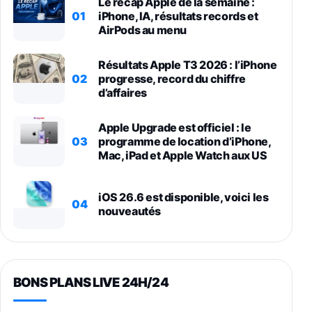
Le récap Apple de la semaine :
01
iPhone, IA, résultats records et
AirPods au menu
Résultats Apple T3 2026 : l’iPhone
02
progresse, record du chiffre
d’affaires
Apple Upgrade est officiel : le
03
programme de location d’iPhone,
Mac, iPad et Apple Watch aux US
iOS 26.6 est disponible, voici les
04
nouveautés
BONS PLANS LIVE 24H/24