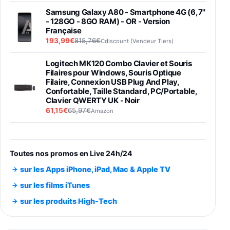
Samsung Galaxy A80 - Smartphone 4G (6,7''
- 128GO - 8GO RAM) - OR - Version
Française
193,99€
815,76€
Cdiscount (Vendeur Tiers)
Logitech MK120 Combo Clavier et Souris
Filaires pour Windows, Souris Optique
Filaire, Connexion USB Plug And Play,
Confortable, Taille Standard, PC/Portable,
Clavier QWERTY UK - Noir
61,15€
65,97€
Amazon
PIONEER PLX-500 Blanche - Platine vinyle à
entraénement direct 3 vitesses (33-45-78
trs/min) avec pre-ampli intégré et port USB
Toutes nos promos en Live 24h/24
348,99€
384,71€
Amazon
sur les Apps iPhone, iPad, Mac & Apple TV
Smartphone SAMSUNG Galaxy S26 Ultra
sur les films iTunes
Noir 256Go
sur les produits High-Tech
891,99€
1199€
Fnac (Vendeur Tiers)
Smartphone SAMSUNG Galaxy S26+ Violet