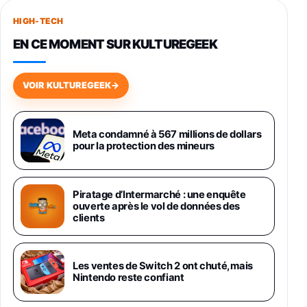
256Go
HIGH-TECH
749,99€
1240,43€
Fnac (Vendeur Tiers)
EN CE MOMENT SUR KULTUREGEEK
Galaxy S26 256 Go Bleu
648,63€
834,71€
Fnac (Vendeur Tiers)
VOIR KULTUREGEEK
→
Samsung Galaxy Miracle Ultra, Smartphone
Android 5G avec Galaxy AI, 512 Go,
Chargeur Secteur Rapide 25W Inclus,
Meta condamné à 567 millions de dollars
pour la protection des mineurs
Smartphone déverrouillé, Noir, Version FR
1019€
1399€
Fnac (Vendeur Tiers)
Piratage d’Intermarché : une enquête
Galaxy S26 Ultra 512 Go Bleu
ouverte après le vol de données des
1019€
1399€
Fnac (Vendeur Tiers)
clients
Galaxy S26 Ultra 256 Go Violet
Les ventes de Switch 2 ont chuté, mais
892€
1199€
Fnac (Vendeur Tiers)
Nintendo reste confiant
Philips SHK2000BL - Casque Enfant - Bleu &