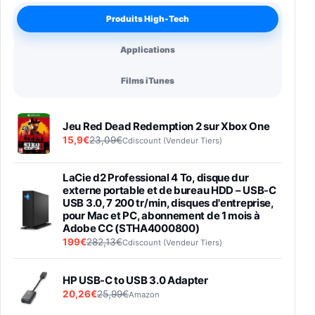
Produits High-Tech
Applications
Films iTunes
Jeu Red Dead Redemption 2 sur Xbox One
15,9€
23,09€
Cdiscount (Vendeur Tiers)
LaCie d2 Professional 4 To, disque dur
externe portable et de bureau HDD – USB-C
USB 3.0, 7 200 tr/min, disques d'entreprise,
pour Mac et PC, abonnement de 1 mois à
Adobe CC (STHA4000800)
199€
282,13€
Cdiscount (Vendeur Tiers)
HP USB-C to USB 3.0 Adapter
20,26€
25,99€
Amazon