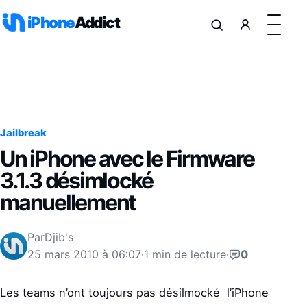
Aller au contenu
iPhone
Addict
Jailbreak
Un iPhone avec le Firmware
3.1.3 désimlocké
manuellement
Par
Djib's
25 mars 2010 à 06:07
·
1 min de lecture
·
0
Les teams n’ont toujours pas désilmocké l’iPhone