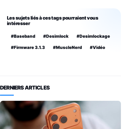
Les sujets liés à ces tags pourraient vous
intéresser
#Baseband
#Desimlock
#Desimlockage
#Firmware 3.1.3
#MuscleNerd
#Vidéo
DERNIERS ARTICLES