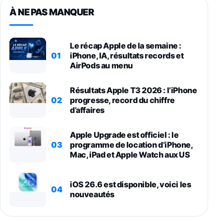
À NE PAS MANQUER
Le récap Apple de la semaine :
01
iPhone, IA, résultats records et
AirPods au menu
Résultats Apple T3 2026 : l’iPhone
02
progresse, record du chiffre
d’affaires
Apple Upgrade est officiel : le
03
programme de location d’iPhone,
Mac, iPad et Apple Watch aux US
iOS 26.6 est disponible, voici les
04
nouveautés