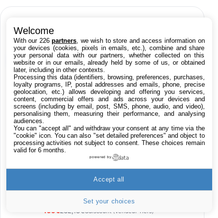
BONS PLANS LIVE 24H/24
Welcome
With our 226
partners
, we wish to store and access information on
your devices (cookies, pixels in emails, etc.), combine and share
your personal data with our partners, whether collected on this
Produits High-Tech
website or in our emails, already held by some of us, or obtained
later, including in other contexts.
Processing this data (identifiers, browsing, preferences, purchases,
Applications
loyalty programs, IP, postal addresses and emails, phone, precise
geolocation, etc.) allows developing and offering you services,
content, commercial offers and ads across your devices and
Films iTunes
screens (including by email, post, SMS, phone, audio, and video),
personalising them, measuring their performance, and analysing
audiences.
You can "accept all" and withdraw your consent at any time via the
Jeu Red Dead Redemption 2 sur Xbox One
"cookie" icon
. You can also "set detailed preferences" and object to
15,9€
23,09€
Cdiscount (Vendeur Tiers)
processing activities not subject to consent. These choices remain
valid for 6 months.
powered by
LaCie d2 Professional 4 To, disque dur
externe portable et de bureau HDD – USB-C
Accept all
USB 3.0, 7 200 tr/min, disques d'entreprise,
pour Mac et PC, abonnement de 1 mois à
Adobe CC (STHA4000800)
Set your choices
199€
282,13€
Cdiscount (Vendeur Tiers)