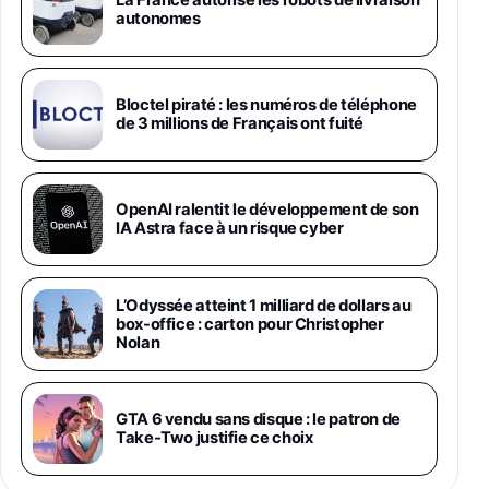
Chargeur Secteur Rapide 25W Inclus,
La France autorise les robots de livraison
autonomes
Smartphone déverrouillé, Noir, Version FR
1019€
1399€
Fnac (Vendeur Tiers)
Galaxy S26 Ultra 512 Go Bleu
Bloctel piraté : les numéros de téléphone
1019€
1399€
de 3 millions de Français ont fuité
Fnac (Vendeur Tiers)
Galaxy S26 Ultra 256 Go Violet
OpenAI ralentit le développement de son
892€
1199€
Fnac (Vendeur Tiers)
IA Astra face à un risque cyber
Philips SHK2000BL - Casque Enfant - Bleu &
Répartiteur Audio 5 Casques, Blanc
L’Odyssée atteint 1 milliard de dollars au
24,94€
29,96€
Fnac (Vendeur Tiers)
box-office : carton pour Christopher
Nolan
Asus RT-AC59U Routeur sans Fil Double
Bande Gigabit (Serveur et Client VPN, Triple
Vlan, Mode Point d'accès et Bridge, contrôle
GTA 6 vendu sans disque : le patron de
Parental, Qos)
Take-Two justifie ce choix
39,72€
50,42€
Amazon