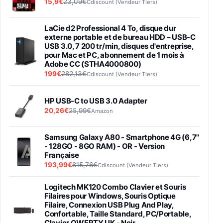
15,9€
23,09€
Cdiscount (Vendeur Tiers)
LaCie d2 Professional 4 To, disque dur
externe portable et de bureau HDD – USB-C
USB 3.0, 7 200 tr/min, disques d'entreprise,
pour Mac et PC, abonnement de 1 mois à
Adobe CC (STHA4000800)
199€
282,13€
Cdiscount (Vendeur Tiers)
HP USB-C to USB 3.0 Adapter
20,26€
25,99€
Amazon
Samsung Galaxy A80 - Smartphone 4G (6,7''
- 128GO - 8GO RAM) - OR - Version
Française
193,99€
815,76€
Cdiscount (Vendeur Tiers)
Logitech MK120 Combo Clavier et Souris
Filaires pour Windows, Souris Optique
Filaire, Connexion USB Plug And Play,
Confortable, Taille Standard, PC/Portable,
Clavier QWERTY UK - Noir