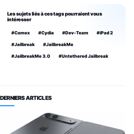
Les sujets liés à ces tags pourraient vous
intéresser
#Comex
#Cydia
#Dev-Team
#iPad 2
#Jailbreak
#JailbreakMe
#JailbreakMe 3.0
#Untethered Jailbreak
DERNIERS ARTICLES