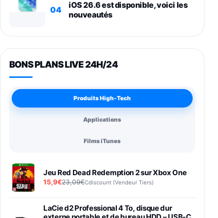
iOS 26.6 est disponible, voici les
04
nouveautés
BONS PLANS LIVE 24H/24
Produits High-Tech
Applications
Films iTunes
Jeu Red Dead Redemption 2 sur Xbox One
15,9€
23,09€
Cdiscount (Vendeur Tiers)
LaCie d2 Professional 4 To, disque dur
externe portable et de bureau HDD – USB-C