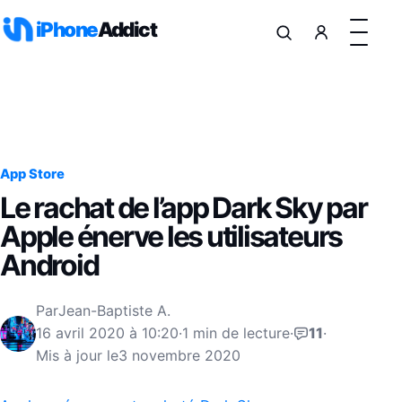
Aller au contenu
iPhone
Addict
App Store
Le rachat de l’app Dark Sky par
Apple énerve les utilisateurs
Android
Par
Jean-Baptiste A.
16 avril 2020 à 10:20
·
1 min de lecture
·
11
·
Mis à jour le
3 novembre 2020