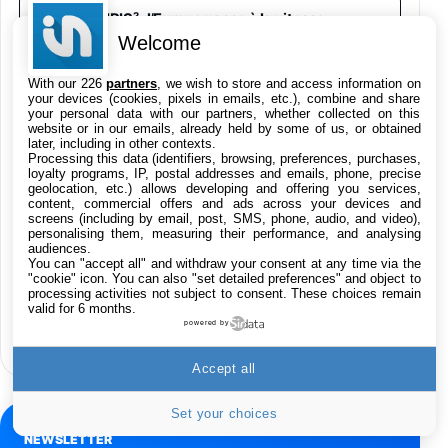
Galaxy S26 Ultra 512 Go Bleu
IRIS² : l’Europe passe à la vitesse
1019€
1399€
supérieure avec son rival de Starlink
Fnac (Vendeur Tiers)
Welcome
With our 226
partners
, we wish to store and access information on
Galaxy S26 Ultra 256 Go Violet
your devices (cookies, pixels in emails, etc.), combine and share
GTA 6 : précommandes
your personal data with our partners, whether collected on this
892€
1199€
Fnac (Vendeur Tiers)
« exceptionnelles » et l’aperçu étendu se
website or in our emails, already held by some of us, or obtained
précise
later, including in other contexts.
Processing this data (identifiers, browsing, preferences, purchases,
Philips SHK2000BL - Casque Enfant - Bleu &
loyalty programs, IP, postal addresses and emails, phone, precise
geolocation, etc.) allows developing and offering you services,
Répartiteur Audio 5 Casques, Blanc
Google Maps peut maintenant
content, commercial offers and ads across your devices and
24,94€
29,96€
Fnac (Vendeur Tiers)
screens (including by email, post, SMS, phone, audio, and video),
commander à manger et réserver un
personalising them, measuring their performance, and analysing
hôtel
audiences.
Asus RT-AC59U Routeur sans Fil Double
You can "accept all" and withdraw your consent at any time via the
Bande Gigabit (Serveur et Client VPN, Triple
"cookie" icon
. You can also "set detailed preferences" and object to
Vlan, Mode Point d'accès et Bridge, contrôle
processing activities not subject to consent. These choices remain
L’arroseur arrosé : Nvidia pourrait
Parental, Qos)
valid for 6 months.
manquer de mémoire HBM4E pour sa
powered by
39,72€
50,42€
Amazon
plateforme Rubin Ultra
Accept all
Panasonic KX-TG6822 Téléphones Sans fil
Répondeur Ecran [Version Française]
31,67€
47,96€
Amazon
Set your choices
NEWSLETTER