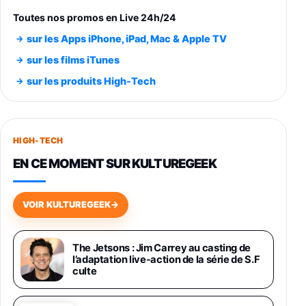
entraénement direct 3 vitesses (33-45-78
trs/min) avec pre-ampli intégré et port USB
Toutes nos promos en Live 24h/24
348,99€
384,71€
Amazon
sur les Apps iPhone, iPad, Mac & Apple TV
Smartphone SAMSUNG Galaxy S26 Ultra
sur les films iTunes
Noir 256Go
sur les produits High-Tech
891,99€
1199€
Fnac (Vendeur Tiers)
Smartphone SAMSUNG Galaxy S26+ Violet
256Go
HIGH-TECH
749,99€
1240,43€
Fnac (Vendeur Tiers)
EN CE MOMENT SUR KULTUREGEEK
Galaxy S26 256 Go Bleu
648,63€
834,71€
Fnac (Vendeur Tiers)
VOIR KULTUREGEEK
→
Samsung Galaxy Miracle Ultra, Smartphone
Android 5G avec Galaxy AI, 512 Go,
The Jetsons : Jim Carrey au casting de
Chargeur Secteur Rapide 25W Inclus,
l’adaptation live-action de la série de S.F
Smartphone déverrouillé, Noir, Version FR
culte
1019€
1399€
Fnac (Vendeur Tiers)