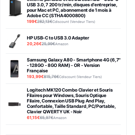
USB 3.0, 7 200 tr/min, disques d'entreprise,
pour Mac et PC, abonnement de 1 mois à
Adobe CC (STHA4000800)
199€
282,13€
Cdiscount (Vendeur Tiers)
HP USB-C to USB 3.0 Adapter
20,26€
25,99€
Amazon
Samsung Galaxy A80 - Smartphone 4G (6,7''
- 128GO - 8GO RAM) - OR - Version
Française
193,99€
815,76€
Cdiscount (Vendeur Tiers)
Logitech MK120 Combo Clavier et Souris
Filaires pour Windows, Souris Optique
Filaire, Connexion USB Plug And Play,
Confortable, Taille Standard, PC/Portable,
Clavier QWERTY UK - Noir
61,15€
65,97€
Amazon
PIONEER PLX-500 Blanche - Platine vinyle à