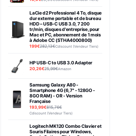
LaCie d2 Professional 4 To, disque
dur externe portable et de bureau
HDD – USB-C USB 3.0, 7 200
tr/min, disques d'entreprise, pour
Mac et PC, abonnement de 1 mois
à Adobe CC (STHA4000800)
199€
282,13€
Cdiscount (Vendeur Tiers)
HP USB-C to USB 3.0 Adapter
20,26€
25,99€
Amazon
Samsung Galaxy A80 -
Smartphone 4G (6,7'' - 128GO -
8GO RAM) - OR - Version
Française
193,99€
815,76€
Cdiscount (Vendeur Tiers)
Logitech MK120 Combo Clavier et
Souris Filaires pour Windows,