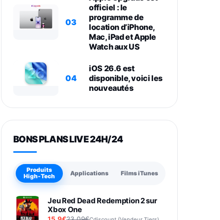
officiel : le
programme de
03
location d’iPhone,
Mac, iPad et Apple
Watch aux US
iOS 26.6 est
04
disponible, voici les
nouveautés
BONS PLANS LIVE 24H/24
Produits
Applications
Films iTunes
High-Tech
Jeu Red Dead Redemption 2 sur
Xbox One
15,9€
23,09€
Cdiscount (Vendeur Tiers)