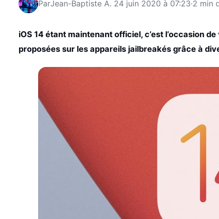
Par
Jean-Baptiste A.
24 juin 2020 à 07:23
·
2 min d
iOS 14 étant maintenant officiel, c’est l’occasion de
proposées sur les appareils jailbreakés grâce à di