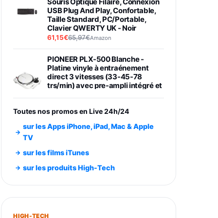
Souris Optique Filaire, Connexion
USB Plug And Play, Confortable,
Taille Standard, PC/Portable,
Clavier QWERTY UK - Noir
61,15€
65,97€
Amazon
PIONEER PLX-500 Blanche -
Platine vinyle à entraénement
direct 3 vitesses (33-45-78
trs/min) avec pre-ampli intégré et
port USB
348,99€
384,71€
Amazon
Toutes nos promos en Live 24h/24
Smartphone SAMSUNG Galaxy
sur les Apps iPhone, iPad, Mac & Apple
S26 Ultra Noir 256Go
TV
891,99€
1199€
Fnac (Vendeur Tiers)
sur les films iTunes
Smartphone SAMSUNG Galaxy
sur les produits High-Tech
S26+ Violet 256Go
749,99€
1240,43€
Fnac (Vendeur Tiers)
Galaxy S26 256 Go Bleu
HIGH-TECH