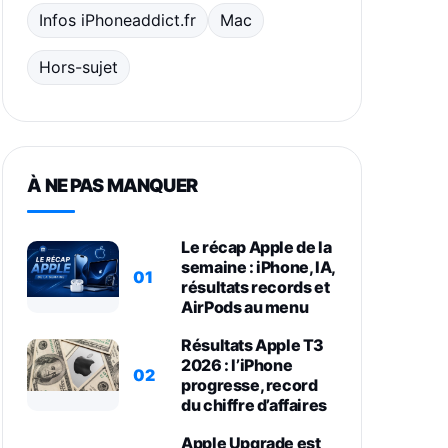
Infos iPhoneaddict.fr
Mac
Hors-sujet
À NE PAS MANQUER
Le récap Apple de la
semaine : iPhone, IA,
01
résultats records et
AirPods au menu
Résultats Apple T3
2026 : l’iPhone
02
progresse, record
du chiffre d’affaires
Apple Upgrade est