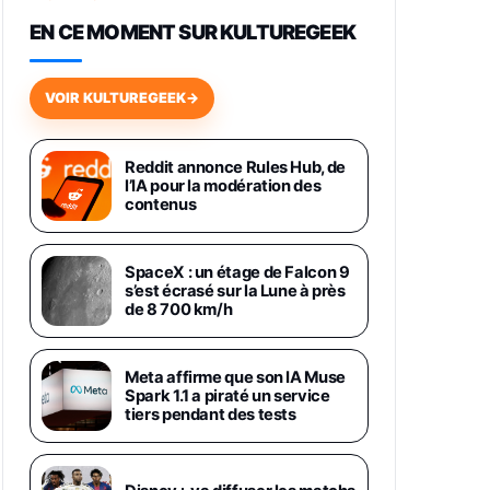
648,63€
834,71€
Fnac (Vendeur Tiers)
EN CE MOMENT SUR KULTUREGEEK
Samsung Galaxy Miracle Ultra,
Smartphone Android 5G avec
VOIR KULTUREGEEK
→
Galaxy AI, 512 Go, Chargeur
Secteur Rapide 25W Inclus,
Smartphone déverrouillé, Noir,
Version FR
Reddit annonce Rules Hub, de
1019€
1399€
l’IA pour la modération des
Fnac (Vendeur Tiers)
contenus
Galaxy S26 Ultra 512 Go Bleu
1019€
1399€
Fnac (Vendeur Tiers)
SpaceX : un étage de Falcon 9
s’est écrasé sur la Lune à près
de 8 700 km/h
Galaxy S26 Ultra 256 Go Violet
892€
1199€
Fnac (Vendeur Tiers)
Meta affirme que son IA Muse
Spark 1.1 a piraté un service
Philips SHK2000BL - Casque
tiers pendant des tests
Enfant - Bleu & Répartiteur Audio
5 Casques, Blanc
24,94€
29,96€
Fnac (Vendeur Tiers)