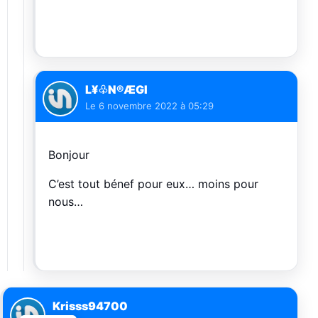
L¥♧N®ÆGI
Le
6 novembre 2022 à 05:29
Bonjour
C’est tout bénef pour eux… moins pour
nous…
Krisss94700