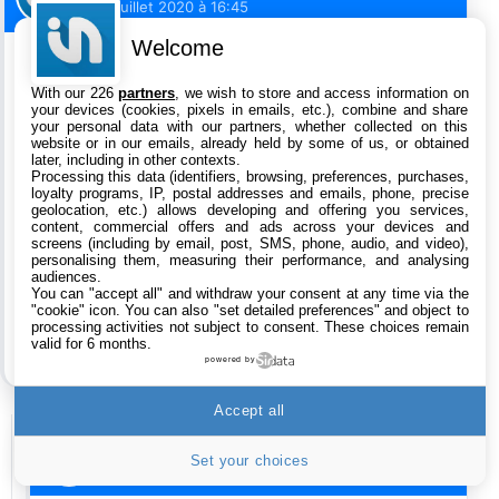
Le
4 juillet 2020 à 16:45
Welcome
Pas de chargeir secteur pas de nouvel iphone
With our 226
partners
, we wish to store and access information on
pour moi bye bye Apple
your devices (cookies, pixels in emails, etc.), combine and share
your personal data with our partners, whether collected on this
Ecologie de quoi ? Quand on change souvent
website or in our emails, already held by some of us, or obtained
later, including in other contexts.
d’iphone on vends le chargeur avec en général.
Processing this data (identifiers, browsing, preferences, purchases,
Ils font plus les chiffres records d’il y a quelques
loyalty programs, IP, postal addresses and emails, phone, precise
geolocation, etc.) allows developing and offering you services,
années alors ils veulent compenser en vendant
content, commercial offers and ads across your devices and
screens (including by email, post, SMS, phone, audio, and video),
des chargeurs en plus. Mentalité de creuvard
personalising them, measuring their performance, and analysing
pour 1 des boites les plus riches du monde.
audiences.
You can "accept all" and withdraw your consent at any time via the
"cookie" icon
. You can also "set detailed preferences" and object to
processing activities not subject to consent. These choices remain
valid for 6 months.
powered by
Accept all
Djib
Set your choices
Le
4 juillet 2020 à 16:50