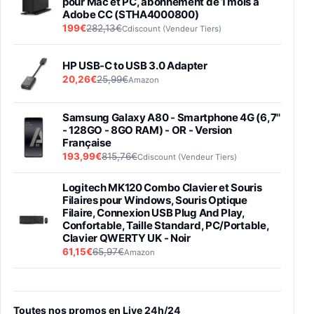
pour Mac et PC, abonnement de 1 mois à
Adobe CC (STHA4000800)
199€
282,13€
Cdiscount (Vendeur Tiers)
HP USB-C to USB 3.0 Adapter
20,26€
25,99€
Amazon
Samsung Galaxy A80 - Smartphone 4G (6,7''
- 128GO - 8GO RAM) - OR - Version
Française
193,99€
815,76€
Cdiscount (Vendeur Tiers)
Logitech MK120 Combo Clavier et Souris
Filaires pour Windows, Souris Optique
Filaire, Connexion USB Plug And Play,
Confortable, Taille Standard, PC/Portable,
Clavier QWERTY UK - Noir
61,15€
65,97€
Amazon
PIONEER PLX-500 Blanche - Platine vinyle à
entraénement direct 3 vitesses (33-45-78
trs/min) avec pre-ampli intégré et port USB
Toutes nos promos en Live 24h/24