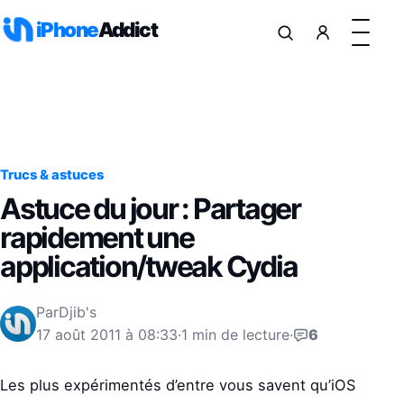
Aller au contenu
iPhone
Addict
Trucs & astuces
Astuce du jour : Partager
rapidement une
application/tweak Cydia
Par
Djib's
17 août 2011 à 08:33
·
1 min de lecture
·
6
Les plus expérimentés d’entre vous savent qu’iOS