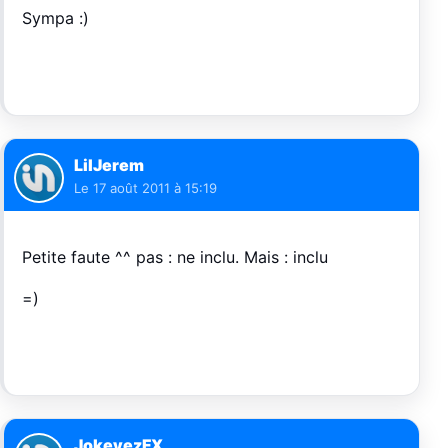
Sympa :)
LilJerem
Le
17 août 2011 à 15:19
Petite faute ^^ pas : ne inclu. Mais : inclu
=)
JokeyezFX