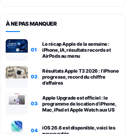
À NE PAS MANQUER
Le récap Apple de la semaine :
01
iPhone, IA, résultats records et
AirPods au menu
Résultats Apple T3 2026 : l’iPhone
02
progresse, record du chiffre
d’affaires
Apple Upgrade est officiel : le
03
programme de location d’iPhone,
Mac, iPad et Apple Watch aux US
iOS 26.6 est disponible, voici les
04
nouveautés