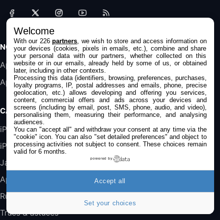
31,87€
88,29€
Amazon
Accessoire iRobot Roomba - Kit de
Welcome
Rémplacement Roomba Séries 600
With our 226
partners
, we wish to store and access information on
19,9€
23,99€
Amazon
NOS APPS
your devices (cookies, pixels in emails, etc.), combine and share
your personal data with our partners, whether collected on this
website or in our emails, already held by some of us, or obtained
Harman Kardon SoundSticks 5 Haut-Parleur
Application iPhone/iPad
later, including in other contexts.
Bluetooth, Noir
Processing this data (identifiers, browsing, preferences, purchases,
Application Mac
289,47€
317,71€
Boulanger
loyalty programs, IP, postal addresses and emails, phone, precise
geolocation, etc.) allows developing and offering you services,
content, commercial offers and ads across your devices and
Galaxy S25 FE 6,7\" 5G Nano SIM 128 Go
screens (including by email, post, SMS, phone, audio, and video),
CATÉGORIES
Blanc
personalising them, measuring their performance, and analysing
audiences.
489,99€
647,51€
Fnac (Vendeur Tiers)
iPhone
You can "accept all" and withdraw your consent at any time via the
"cookie" icon
. You can also "set detailed preferences" and object to
processing activities not subject to consent. These choices remain
iPad
DeLonghi ECAM290.22.b
valid for 6 months.
357,4€
389,7€
powered by
Cdiscount (Vendeur Tiers)
Jailbreak
Applications
Accept all
Jeu FIFA 20 sur PC (code à télécharger)
Rumeurs
45,98€
57,99€
Rue Du Commerce (Vendeur Tiers)
Set your choices
Trucs & astuces