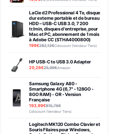
LaCie d2 Professional 4 To, disque
dur externe portable et de bureau
HDD – USB-C USB 3.0, 7 200
tr/min, disques d'entreprise, pour
Mac et PC, abonnement de 1 mois
à Adobe CC (STHA4000800)
199€
282,13€
Cdiscount (Vendeur Tiers)
HP USB-C to USB 3.0 Adapter
20,26€
25,99€
Amazon
Samsung Galaxy A80 -
Smartphone 4G (6,7'' - 128GO -
8GO RAM) - OR - Version
Française
193,99€
815,76€
Cdiscount (Vendeur Tiers)
Logitech MK120 Combo Clavier et
Souris Filaires pour Windows,