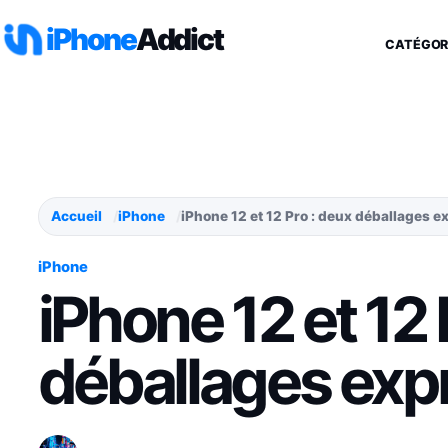
Aller au contenu
iPhone
Addict
CATÉGOR
Accueil
iPhone
iPhone 12 et 12 Pro : deux déballages e
iPhone
iPhone 12 et 12 
déballages exp