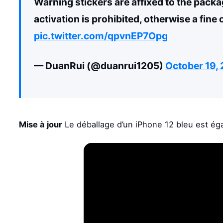
Warning stickers are affixed to the pack
activation is prohibited, otherwise a fin
pic.twitter.com/qpvnEP7Opg
— DuanRui (@duanrui1205)
October 19,
Mise à jour
Le déballage d’un iPhone 12 bleu est ég