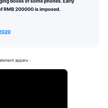
aging boxes of some phones. Early
e of RMB 200000 is imposed.
 2020
alement apparu :