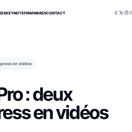
IES
KEYNOTE
FIRMWARES
CONTACT
xpress en vidéos
Pro : deux
ress en vidéos