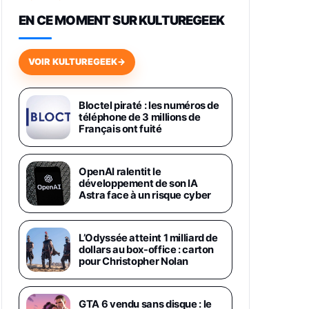
648,63€
834,71€
Fnac (Vendeur Tiers)
EN CE MOMENT SUR KULTUREGEEK
Samsung Galaxy Miracle Ultra,
Smartphone Android 5G avec
VOIR KULTUREGEEK
→
Galaxy AI, 512 Go, Chargeur
Secteur Rapide 25W Inclus,
Smartphone déverrouillé, Noir,
Version FR
Bloctel piraté : les numéros de
1019€
1399€
téléphone de 3 millions de
Fnac (Vendeur Tiers)
Français ont fuité
Galaxy S26 Ultra 512 Go Bleu
1019€
1399€
Fnac (Vendeur Tiers)
OpenAI ralentit le
développement de son IA
Astra face à un risque cyber
Galaxy S26 Ultra 256 Go Violet
892€
1199€
Fnac (Vendeur Tiers)
L’Odyssée atteint 1 milliard de
dollars au box-office : carton
Philips SHK2000BL - Casque
pour Christopher Nolan
Enfant - Bleu & Répartiteur Audio
5 Casques, Blanc
24,94€
29,96€
Fnac (Vendeur Tiers)
GTA 6 vendu sans disque : le