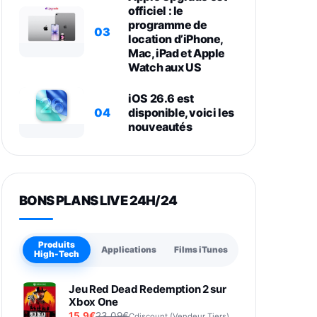
officiel : le
programme de
03
location d’iPhone,
Mac, iPad et Apple
Watch aux US
iOS 26.6 est
04
disponible, voici les
nouveautés
BONS PLANS LIVE 24H/24
Produits
Applications
Films iTunes
High-Tech
Jeu Red Dead Redemption 2 sur
Xbox One
15,9€
23,09€
Cdiscount (Vendeur Tiers)