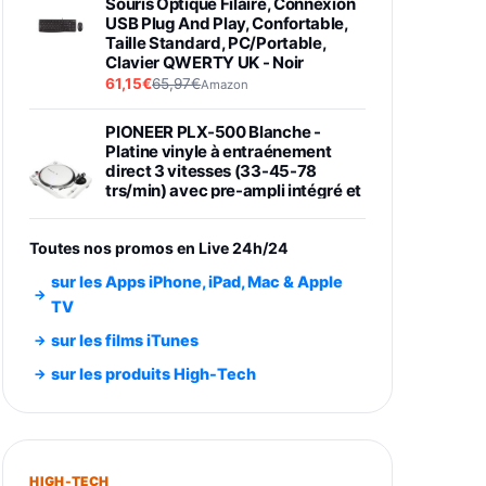
Souris Optique Filaire, Connexion
USB Plug And Play, Confortable,
Taille Standard, PC/Portable,
Clavier QWERTY UK - Noir
61,15€
65,97€
Amazon
PIONEER PLX-500 Blanche -
Platine vinyle à entraénement
direct 3 vitesses (33-45-78
trs/min) avec pre-ampli intégré et
port USB
348,99€
384,71€
Amazon
Toutes nos promos en Live 24h/24
Smartphone SAMSUNG Galaxy
sur les Apps iPhone, iPad, Mac & Apple
S26 Ultra Noir 256Go
TV
891,99€
1199€
Fnac (Vendeur Tiers)
sur les films iTunes
Smartphone SAMSUNG Galaxy
sur les produits High-Tech
S26+ Violet 256Go
749,99€
1240,43€
Fnac (Vendeur Tiers)
Galaxy S26 256 Go Bleu
HIGH-TECH