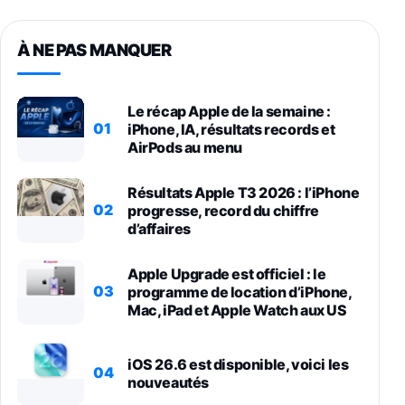
À NE PAS MANQUER
Le récap Apple de la semaine :
01
iPhone, IA, résultats records et
AirPods au menu
Résultats Apple T3 2026 : l’iPhone
02
progresse, record du chiffre
d’affaires
Apple Upgrade est officiel : le
03
programme de location d’iPhone,
Mac, iPad et Apple Watch aux US
iOS 26.6 est disponible, voici les
04
nouveautés