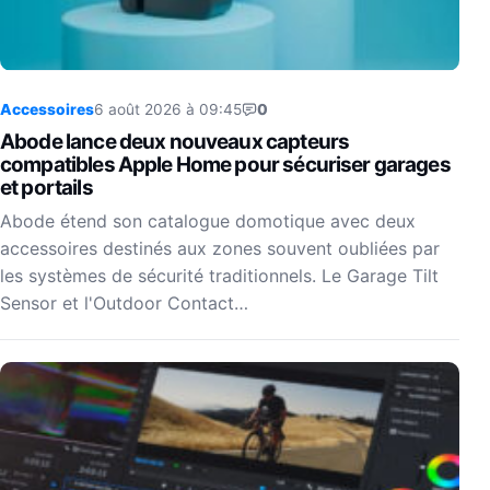
Accessoires
6 août 2026 à 09:45
0
Abode lance deux nouveaux capteurs
compatibles Apple Home pour sécuriser garages
et portails
Abode étend son catalogue domotique avec deux
accessoires destinés aux zones souvent oubliées par
les systèmes de sécurité traditionnels. Le Garage Tilt
Sensor et l'Outdoor Contact…