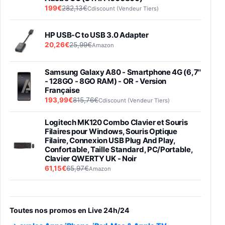
199€
282,13€
Cdiscount (Vendeur Tiers)
HP USB-C to USB 3.0 Adapter
20,26€
25,99€
Amazon
Samsung Galaxy A80 - Smartphone 4G (6,7''
- 128GO - 8GO RAM) - OR - Version
Française
193,99€
815,76€
Cdiscount (Vendeur Tiers)
Logitech MK120 Combo Clavier et Souris
Filaires pour Windows, Souris Optique
Filaire, Connexion USB Plug And Play,
Confortable, Taille Standard, PC/Portable,
Clavier QWERTY UK - Noir
61,15€
65,97€
Amazon
PIONEER PLX-500 Blanche - Platine vinyle à
entraénement direct 3 vitesses (33-45-78
trs/min) avec pre-ampli intégré et port USB
Toutes nos promos en Live 24h/24
348,99€
384,71€
Amazon