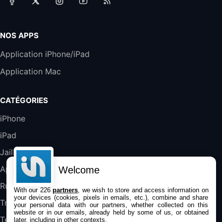
Accessoire iRobot Roomba - Kit de
Rémplacement Roomba Séries 600
19,9€
23,99€
Amazon
NOS APPS
Harman Kardon SoundSticks 5 Haut-Parleur
Application iPhone/iPad
Bluetooth, Noir
Application Mac
289,47€
317,71€
Boulanger
Galaxy S25 FE 6,7\" 5G Nano SIM 128 Go
CATÉGORIES
Blanc
489,99€
647,51€
Fnac (Vendeur Tiers)
iPhone
iPad
DeLonghi ECAM290.22.b
357,4€
389,7€
Cdiscount (Vendeur Tiers)
Jailbreak
Applications
Welcome
Jeu FIFA 20 sur PC (code à télécharger)
Rumeurs
With our 226
partners
, we wish to store and access information on
45,98€
57,99€
Rue Du Commerce (Vendeur Tiers)
your devices (cookies, pixels in emails, etc.), combine and share
Trucs & astuces
your personal data with our partners, whether collected on this
website or in our emails, already held by some of us, or obtained
Tests
later, including in other contexts.