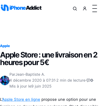
Aller au contenu
iPhone
Addict
Apple
Apple Store : une livraison en 2
heures pour 5€
Par
Jean-Baptiste A.
4 décembre 2020 à 07:31
·
2 min de lecture
·
0
·
Mis à jour le
9 juin 2025
L’
Apple Store en ligne
propose une option pour une