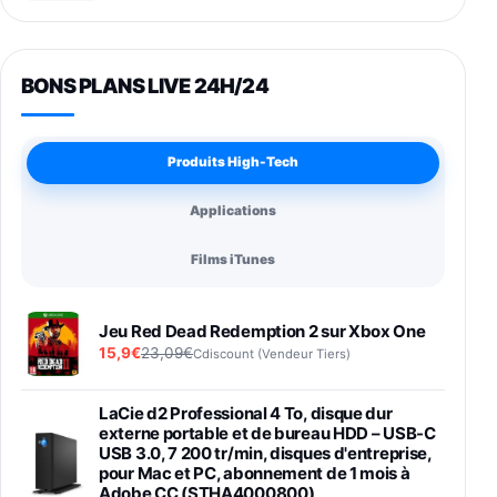
BONS PLANS LIVE 24H/24
Produits High-Tech
Applications
Films iTunes
Jeu Red Dead Redemption 2 sur Xbox One
15,9€
23,09€
Cdiscount (Vendeur Tiers)
LaCie d2 Professional 4 To, disque dur
externe portable et de bureau HDD – USB-C
USB 3.0, 7 200 tr/min, disques d'entreprise,
pour Mac et PC, abonnement de 1 mois à
Adobe CC (STHA4000800)