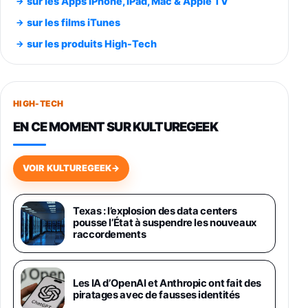
sur les Apps iPhone, iPad, Mac & Apple TV
Smartphone SAMSUNG Galaxy S26 Ultra
sur les films iTunes
Noir 256Go
sur les produits High-Tech
891,99€
1199€
Fnac (Vendeur Tiers)
Smartphone SAMSUNG Galaxy S26+ Violet
256Go
HIGH-TECH
749,99€
1240,43€
Fnac (Vendeur Tiers)
EN CE MOMENT SUR KULTUREGEEK
Galaxy S26 256 Go Bleu
648,63€
834,71€
Fnac (Vendeur Tiers)
VOIR KULTUREGEEK
→
Samsung Galaxy Miracle Ultra, Smartphone
Android 5G avec Galaxy AI, 512 Go,
Texas : l’explosion des data centers
Chargeur Secteur Rapide 25W Inclus,
pousse l’État à suspendre les nouveaux
Smartphone déverrouillé, Noir, Version FR
raccordements
1019€
1399€
Fnac (Vendeur Tiers)
Galaxy S26 Ultra 512 Go Bleu
Les IA d’OpenAI et Anthropic ont fait des
1019€
1399€
piratages avec de fausses identités
Fnac (Vendeur Tiers)