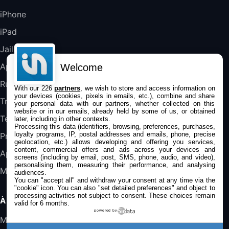
489,99€
647,51€
Fnac (Vendeur Tiers)
iPhone
iPad
DeLonghi ECAM290.22.b
357,4€
389,7€
Cdiscount (Vendeur Tiers)
Jailbreak
Applications
Welcome
Jeu FIFA 20 sur PC (code à télécharger)
Rumeurs
With our 226
partners
, we wish to store and access information on
45,98€
57,99€
Rue Du Commerce (Vendeur Tiers)
your devices (cookies, pixels in emails, etc.), combine and share
Trucs & astuces
your personal data with our partners, whether collected on this
website or in our emails, already held by some of us, or obtained
Tests
later, including in other contexts.
Processing this data (identifiers, browsing, preferences, purchases,
loyalty programs, IP, postal addresses and emails, phone, precise
Promos
geolocation, etc.) allows developing and offering you services,
content, commercial offers and ads across your devices and
Apple
screens (including by email, post, SMS, phone, audio, and video),
personalising them, measuring their performance, and analysing
Mac
audiences.
You can "accept all" and withdraw your consent at any time via the
"cookie" icon
. You can also "set detailed preferences" and object to
processing activities not subject to consent. These choices remain
À PROPOS
valid for 6 months.
powered by
Mentions légales