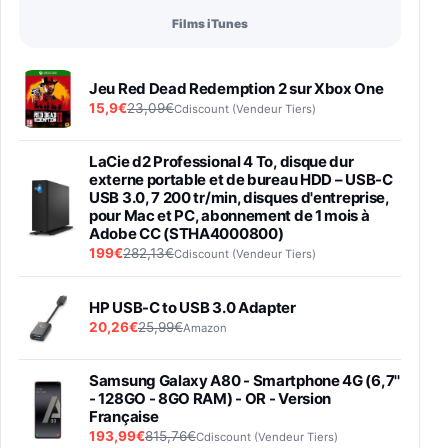
Films iTunes
Jeu Red Dead Redemption 2 sur Xbox One
15,9€
23,09€
Cdiscount (Vendeur Tiers)
LaCie d2 Professional 4 To, disque dur
externe portable et de bureau HDD – USB-C
USB 3.0, 7 200 tr/min, disques d'entreprise,
pour Mac et PC, abonnement de 1 mois à
Adobe CC (STHA4000800)
199€
282,13€
Cdiscount (Vendeur Tiers)
HP USB-C to USB 3.0 Adapter
20,26€
25,99€
Amazon
Samsung Galaxy A80 - Smartphone 4G (6,7''
- 128GO - 8GO RAM) - OR - Version
Française
193,99€
815,76€
Cdiscount (Vendeur Tiers)