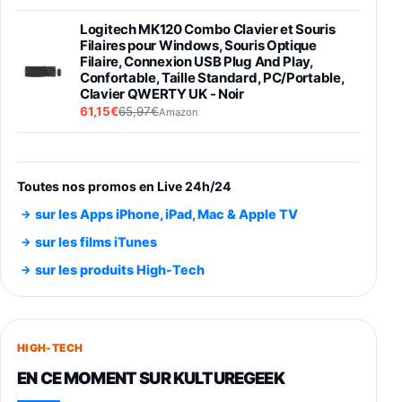
Logitech MK120 Combo Clavier et Souris
Filaires pour Windows, Souris Optique
Filaire, Connexion USB Plug And Play,
Confortable, Taille Standard, PC/Portable,
Clavier QWERTY UK - Noir
61,15€
65,97€
Amazon
PIONEER PLX-500 Blanche - Platine vinyle à
entraénement direct 3 vitesses (33-45-78
trs/min) avec pre-ampli intégré et port USB
Toutes nos promos en Live 24h/24
348,99€
384,71€
Amazon
sur les Apps iPhone, iPad, Mac & Apple TV
Smartphone SAMSUNG Galaxy S26 Ultra
sur les films iTunes
Noir 256Go
sur les produits High-Tech
891,99€
1199€
Fnac (Vendeur Tiers)
Smartphone SAMSUNG Galaxy S26+ Violet
256Go
HIGH-TECH
749,99€
1240,43€
Fnac (Vendeur Tiers)
EN CE MOMENT SUR KULTUREGEEK
Galaxy S26 256 Go Bleu