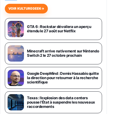
648,63€
834,71€
Fnac (Vendeur Tiers)
VOIR KULTUREGEEK
→
Samsung Galaxy Miracle Ultra, Smartphone
Android 5G avec Galaxy AI, 512 Go,
Chargeur Secteur Rapide 25W Inclus,
GTA 6 : Rockstar dévoilera un aperçu
étendu le 27 août sur Netflix
Smartphone déverrouillé, Noir, Version FR
1019€
1399€
Fnac (Vendeur Tiers)
Galaxy S26 Ultra 512 Go Bleu
Minecraft arrive nativement sur Nintendo
1019€
1399€
Switch 2 le 27 octobre prochain
Fnac (Vendeur Tiers)
Galaxy S26 Ultra 256 Go Violet
Google DeepMind : Demis Hassabis quitte
892€
1199€
Fnac (Vendeur Tiers)
la direction pour retourner à la recherche
scientifique
Philips SHK2000BL - Casque Enfant - Bleu &
Répartiteur Audio 5 Casques, Blanc
Texas : l’explosion des data centers
24,94€
29,96€
Fnac (Vendeur Tiers)
pousse l’État à suspendre les nouveaux
raccordements
Asus RT-AC59U Routeur sans Fil Double