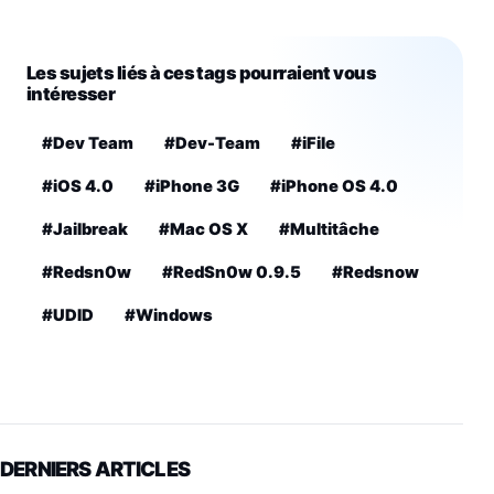
Les sujets liés à ces tags pourraient vous
intéresser
#Dev Team
#Dev-Team
#iFile
#iOS 4.0
#iPhone 3G
#iPhone OS 4.0
#Jailbreak
#Mac OS X
#Multitâche
#Redsn0w
#RedSn0w 0.9.5
#Redsnow
#UDID
#Windows
DERNIERS ARTICLES