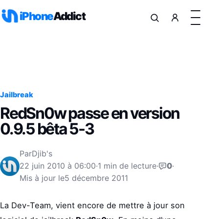
Aller au contenu
iPhone
Addict
Jailbreak
RedSn0w passe en version
0.9.5 bêta 5-3
Par
Djib's
22 juin 2010 à 06:00
·
1 min de lecture
·
0
·
Mis à jour le
5 décembre 2011
La Dev-Team, vient encore de mettre à jour son