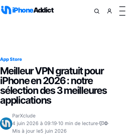
Aller au contenu
iPhone
Addict
App Store
Meilleur VPN gratuit pour
iPhone en 2026 : notre
sélection des 3 meilleures
applications
Par
Xclude
4 juin 2026 à 09:19
·
10 min de lecture
·
0
·
Mis à jour le
5 juin 2026