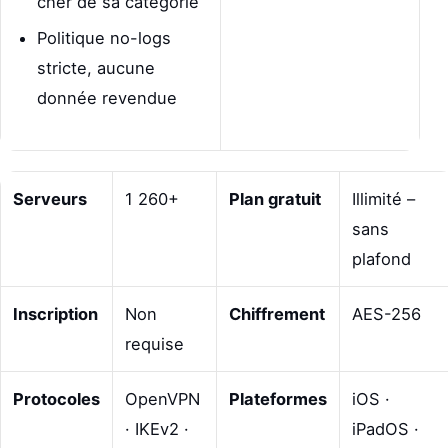
cher de sa catégorie
Politique no-logs
stricte, aucune
donnée revendue
Serveurs
1 260+
Plan gratuit
Illimité –
sans
plafond
Inscription
Non
Chiffrement
AES-256
requise
Protocoles
OpenVPN
Plateformes
iOS ·
· IKEv2 ·
iPadOS ·