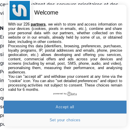
ceux qui souhaitent des serveurs prioritaires et des
Welcome
vitesses maximales.
With our 226
partners
, we wish to store and access information on
Notre verdict
your devices (cookies, pixels in emails, etc.), combine and share
your personal data with our partners, whether collected on this
En 2026, il n’y a aucune raison de naviguer sans
website or in our emails, already held by some of us, or obtained
later, including in other contexts.
protection sur votre iPhone. Les VPN sont devenus
Processing this data (identifiers, browsing, preferences, purchases,
loyalty programs, IP, postal addresses and emails, phone, precise
simples, rapides – et pour Planet VPN, entièrement
geolocation, etc.) allows developing and offering you services,
content, commercial offers and ads across your devices and
gratuits et sans contrainte.
screens (including by email, post, SMS, phone, audio, and video),
personalising them, measuring their performance, and analysing
Pour les utilisateurs qui veulent une protection
audiences.
You can "accept all" and withdraw your consent at any time via the
immédiate sans créer de compte ni dépenser un
"cookie" icon
. You can also "set detailed preferences" and object to
processing activities not subject to consent. These choices remain
centime, Planet VPN est le choix évident. Pour ceux
valid for 6 months.
powered by
qui exigent les vitesses maximales et un réseau de
serveurs étendu, NordVPN reste la référence
Accept all
premium. VPNLY convient pour un usage très
Set your choices
ponctuel.