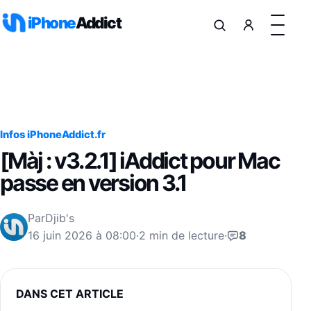
Aller au contenu
iPhone
Addict
Infos iPhoneAddict.fr
[Màj : v3.2.1] iAddict pour Mac
passe en version 3.1
Par
Djib's
16 juin 2026 à 08:00
·
2 min de lecture
·
8
DANS CET ARTICLE