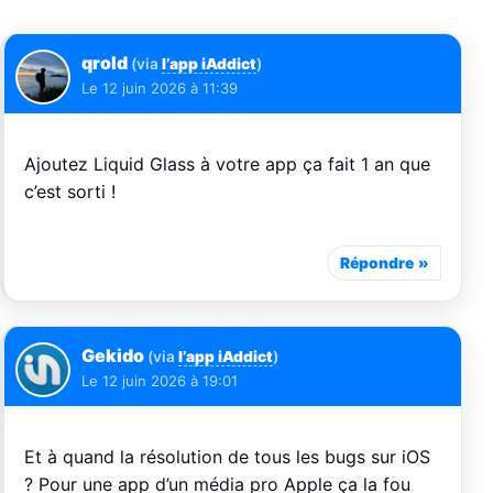
qrold
(via
l’app iAddict
)
Le
12 juin 2026 à 11:39
Ajoutez Liquid Glass à votre app ça fait 1 an que
c’est sorti !
Répondre
Gekido
(via
l’app iAddict
)
Le
12 juin 2026 à 19:01
Et à quand la résolution de tous les bugs sur iOS
? Pour une app d’un média pro Apple ça la fou