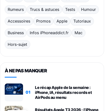
Rumeurs
Trucs & astuces
Tests
Humour
Accessoires
Promos
Apple
Tutoriaux
Business
Infos iPhoneaddict.fr
Mac
Hors-sujet
À NE PAS MANQUER
Le récap Apple de la semaine :
01
iPhone, IA, résultats records et
AirPods au menu
Résultats Apple T3 2026 : l’iPhone