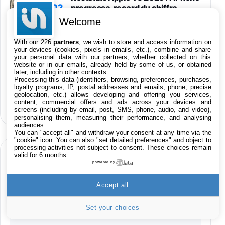
02
progresse, record du chiffre
d’affaires
Welcome
Apple Upgrade est officiel : le
With our 226
partners
, we wish to store and access information on
your devices (cookies, pixels in emails, etc.), combine and share
03
programme de location d’iPhone,
your personal data with our partners, whether collected on this
Mac, iPad et Apple Watch aux US
website or in our emails, already held by some of us, or obtained
later, including in other contexts.
Processing this data (identifiers, browsing, preferences, purchases,
loyalty programs, IP, postal addresses and emails, phone, precise
iOS 26.6 est disponible, voici les
geolocation, etc.) allows developing and offering you services,
04
nouveautés
content, commercial offers and ads across your devices and
screens (including by email, post, SMS, phone, audio, and video),
personalising them, measuring their performance, and analysing
audiences.
You can "accept all" and withdraw your consent at any time via the
"cookie" icon
. You can also "set detailed preferences" and object to
processing activities not subject to consent. These choices remain
BONS PLANS LIVE 24H/24
valid for 6 months.
powered by
Accept all
Produits High-Tech
Set your choices
Applications