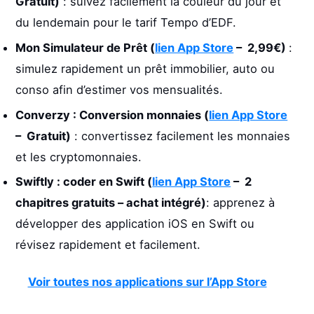
Gratuit)
: suivez facilement la couleur du jour et
du lendemain pour le tarif Tempo d’EDF.
Mon Simulateur de Prêt
(
lien App Store
– 2,99€)
:
simulez rapidement un prêt immobilier, auto ou
conso afin d’estimer vos mensualités.
Converzy : Conversion monnaies
(
lien App Store
– Gratuit)
: convertissez facilement les monnaies
et les cryptomonnaies.
Swiftly : coder en Swift (
lien App Store
– 2
chapitres gratuits – achat intégré)
: apprenez à
développer des application iOS en Swift ou
révisez rapidement et facilement.
Voir toutes nos applications sur l’App Store