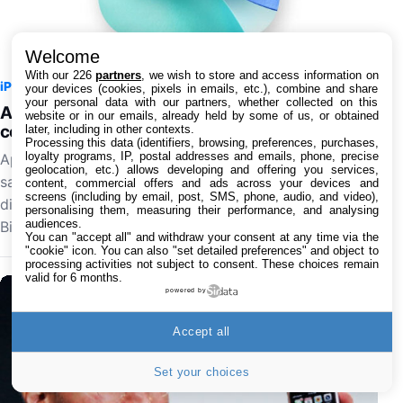
Welcome
With our 226
partners
, we wish to store and access information on
iPhone
7 août 2026 à 16:35
2
your devices (cookies, pixels in emails, etc.), combine and share
your personal data with our partners, whether collected on this
Apple teste iOS 26.6.1 sur iPhone pour des
website or in our emails, already held by some of us, or obtained
correctifs
later, including in other contexts.
Processing this data (identifiers, browsing, preferences, purchases,
loyalty programs, IP, postal addresses and emails, phone, precise
Apple prépare sa prochaine mise à jour pour iPhone, à
geolocation, etc.) allows developing and offering you services,
savoir iOS 26.6.1. Elle devrait logiquement être
content, commercial offers and ads across your devices and
screens (including by email, post, SMS, phone, audio, and video),
disponible d'ici les prochains jours au téléchargement.
personalising them, measuring their performance, and analysing
audiences.
Bientôt l'arrivée…
You can "accept all" and withdraw your consent at any time via the
"cookie" icon
. You can also "set detailed preferences" and object to
processing activities not subject to consent. These choices remain
valid for 6 months.
powered by
Accept all
Set your choices