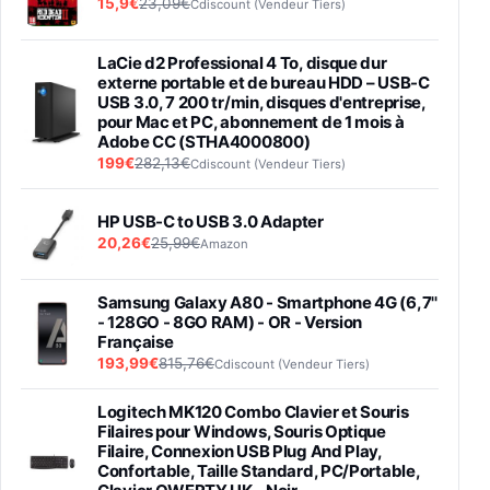
15,9€
23,09€
Cdiscount (Vendeur Tiers)
LaCie d2 Professional 4 To, disque dur
externe portable et de bureau HDD – USB-C
USB 3.0, 7 200 tr/min, disques d'entreprise,
pour Mac et PC, abonnement de 1 mois à
Adobe CC (STHA4000800)
199€
282,13€
Cdiscount (Vendeur Tiers)
HP USB-C to USB 3.0 Adapter
20,26€
25,99€
Amazon
Samsung Galaxy A80 - Smartphone 4G (6,7''
- 128GO - 8GO RAM) - OR - Version
Française
193,99€
815,76€
Cdiscount (Vendeur Tiers)
Logitech MK120 Combo Clavier et Souris
Filaires pour Windows, Souris Optique
Filaire, Connexion USB Plug And Play,
Confortable, Taille Standard, PC/Portable,