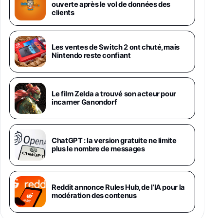
Chargeur Secteur Rapide 25W Inclus,
ouverte après le vol de données des
Smartphone déverrouillé, Noir, Version FR
clients
1019€
1399€
Fnac (Vendeur Tiers)
Galaxy S26 Ultra 512 Go Bleu
Les ventes de Switch 2 ont chuté, mais
1019€
1399€
Nintendo reste confiant
Fnac (Vendeur Tiers)
Galaxy S26 Ultra 256 Go Violet
Le film Zelda a trouvé son acteur pour
892€
1199€
Fnac (Vendeur Tiers)
incarner Ganondorf
Philips SHK2000BL - Casque Enfant - Bleu &
Répartiteur Audio 5 Casques, Blanc
24,94€
29,96€
ChatGPT : la version gratuite ne limite
Fnac (Vendeur Tiers)
plus le nombre de messages
Asus RT-AC59U Routeur sans Fil Double
Bande Gigabit (Serveur et Client VPN, Triple
Vlan, Mode Point d'accès et Bridge, contrôle
Reddit annonce Rules Hub, de l’IA pour la
Parental, Qos)
modération des contenus
39,72€
50,42€
Amazon