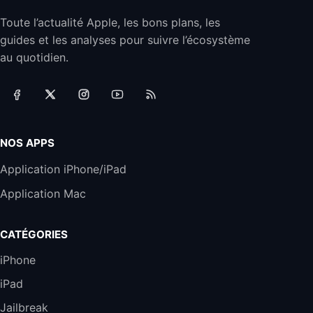
Toute l’actualité Apple, les bons plans, les
Jabra Biz 2300 - Casque Mono supra-
guides et les analyses pour suivre l’écosystème
auriculaire Quick Disconnect - Casque
Filaire avec Microphone Antibruit Pour
au quotidien.
Téléphones de Bureau
31,87€
88,29€
Amazon
Accessoire iRobot Roomba - Kit de
Rémplacement Roomba Séries 600
19,9€
23,99€
Amazon
NOS APPS
Harman Kardon SoundSticks 5 Haut-Parleur
Application iPhone/iPad
Bluetooth, Noir
Application Mac
289,47€
317,71€
Boulanger
Galaxy S25 FE 6,7\" 5G Nano SIM 128 Go
CATÉGORIES
Blanc
489,99€
647,51€
Fnac (Vendeur Tiers)
iPhone
iPad
DeLonghi ECAM290.22.b
357,4€
389,7€
Cdiscount (Vendeur Tiers)
Jailbreak