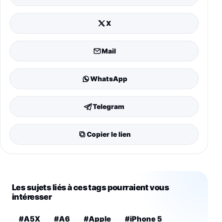
X
Mail
WhatsApp
Telegram
Copier le lien
Les sujets liés à ces tags pourraient vous
intéresser
#A5X
#A6
#Apple
#iPhone 5