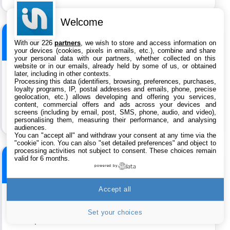
Welcome
Julio69
With our 226
partners
, we wish to store and access information on
Le
7 juillet 2012 à 02:53
your devices (cookies, pixels in emails, etc.), combine and share
your personal data with our partners, whether collected on this
website or in our emails, already held by some of us, or obtained
later, including in other contexts.
Processing this data (identifiers, browsing, preferences, purchases,
iPhone 6 ou nouvel iPhone :)
loyalty programs, IP, postal addresses and emails, phone, precise
geolocation, etc.) allows developing and offering you services,
content, commercial offers and ads across your devices and
screens (including by email, post, SMS, phone, audio, and video),
personalising them, measuring their performance, and analysing
audiences.
You can "accept all" and withdraw your consent at any time via the
"cookie" icon
. You can also "set detailed preferences" and object to
processing activities not subject to consent. These choices remain
valid for 6 months.
albert
powered by
Le
7 juillet 2012 à 10:33
Accept all
Peu importe comment il s’appelera, l’essentiel
Set your choices
c’est qu’il soit innovant.