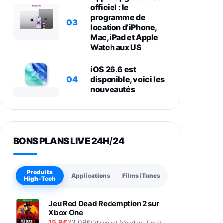
officiel : le
programme de
03
location d’iPhone,
Mac, iPad et Apple
Watch aux US
iOS 26.6 est
04
disponible, voici les
nouveautés
BONS PLANS LIVE 24H/24
Produits
Applications
Films iTunes
High-Tech
Jeu Red Dead Redemption 2 sur
Xbox One
15,9€
23,09€
Cdiscount (Vendeur Tiers)