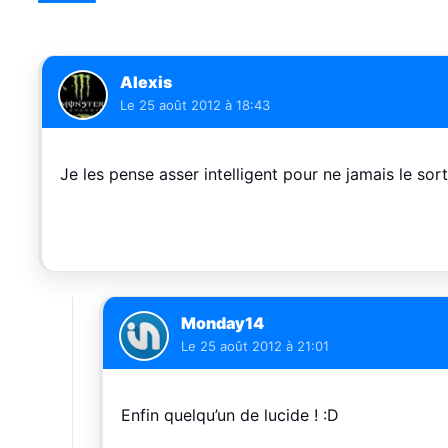
Alexis
Le
25 août 2012 à 18:43
Je les pense asser intelligent pour ne jamais le sorti
Monday14
Le
25 août 2012 à 21:01
Enfin quelqu’un de lucide ! :D