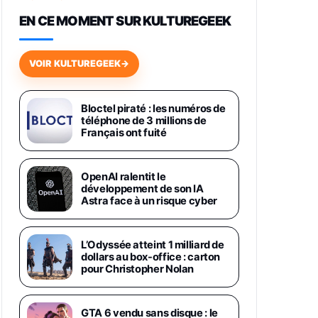
648,63€
834,71€
Fnac (Vendeur Tiers)
EN CE MOMENT SUR KULTUREGEEK
Samsung Galaxy Miracle Ultra,
Smartphone Android 5G avec
VOIR KULTUREGEEK
→
Galaxy AI, 512 Go, Chargeur
Secteur Rapide 25W Inclus,
Smartphone déverrouillé, Noir,
Version FR
Bloctel piraté : les numéros de
1019€
1399€
téléphone de 3 millions de
Fnac (Vendeur Tiers)
Français ont fuité
Galaxy S26 Ultra 512 Go Bleu
1019€
1399€
Fnac (Vendeur Tiers)
OpenAI ralentit le
développement de son IA
Astra face à un risque cyber
Galaxy S26 Ultra 256 Go Violet
892€
1199€
Fnac (Vendeur Tiers)
L’Odyssée atteint 1 milliard de
dollars au box-office : carton
Philips SHK2000BL - Casque
pour Christopher Nolan
Enfant - Bleu & Répartiteur Audio
5 Casques, Blanc
24,94€
29,96€
Fnac (Vendeur Tiers)
GTA 6 vendu sans disque : le