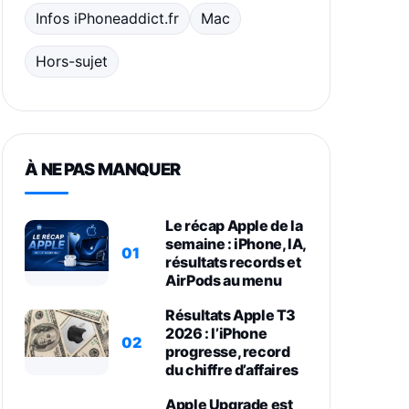
Infos iPhoneaddict.fr
Mac
Hors-sujet
À NE PAS MANQUER
Le récap Apple de la
semaine : iPhone, IA,
01
résultats records et
AirPods au menu
Résultats Apple T3
2026 : l’iPhone
02
progresse, record
du chiffre d’affaires
Apple Upgrade est