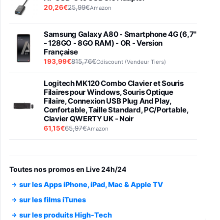
20,26€
25,99€
Amazon
Samsung Galaxy A80 - Smartphone 4G (6,7''
- 128GO - 8GO RAM) - OR - Version
Française
193,99€
815,76€
Cdiscount (Vendeur Tiers)
Logitech MK120 Combo Clavier et Souris
Filaires pour Windows, Souris Optique
Filaire, Connexion USB Plug And Play,
Confortable, Taille Standard, PC/Portable,
Clavier QWERTY UK - Noir
61,15€
65,97€
Amazon
PIONEER PLX-500 Blanche - Platine vinyle à
entraénement direct 3 vitesses (33-45-78
trs/min) avec pre-ampli intégré et port USB
Toutes nos promos en Live 24h/24
348,99€
384,71€
Amazon
sur les Apps iPhone, iPad, Mac & Apple TV
Smartphone SAMSUNG Galaxy S26 Ultra
sur les films iTunes
Noir 256Go
sur les produits High-Tech
891,99€
1199€
Fnac (Vendeur Tiers)