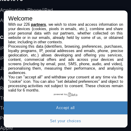
Harman Kardon SoundSticks 5 Haut-Parleur
Application iPhone/iPad
Bluetooth, Noir
Welcome
Application Mac
289,47€
317,71€
Boulanger
With our 226
partners
, we wish to store and access information on
your devices (cookies, pixels in emails, etc.), combine and share
your personal data with our partners, whether collected on this
Galaxy S25 FE 6,7\" 5G Nano SIM 128 Go
CATÉGORIES
website or in our emails, already held by some of us, or obtained
Blanc
later, including in other contexts.
489,99€
647,51€
Fnac (Vendeur Tiers)
Processing this data (identifiers, browsing, preferences, purchases,
iPhone
loyalty programs, IP, postal addresses and emails, phone, precise
geolocation, etc.) allows developing and offering you services,
iPad
content, commercial offers and ads across your devices and
DeLonghi ECAM290.22.b
screens (including by email, post, SMS, phone, audio, and video),
357,4€
389,7€
Cdiscount (Vendeur Tiers)
Jailbreak
personalising them, measuring their performance, and analysing
audiences.
You can "accept all" and withdraw your consent at any time via the
Applications
"cookie" icon
. You can also "set detailed preferences" and object to
Jeu FIFA 20 sur PC (code à télécharger)
processing activities not subject to consent. These choices remain
Rumeurs
valid for 6 months.
45,98€
57,99€
Rue Du Commerce (Vendeur Tiers)
powered by
Trucs & astuces
Tests
Accept all
Promos
Set your choices
Apple