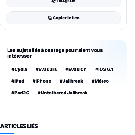
Telegram
Copier le lien
Les sujets liés à ces tags pourraient vous
intéresser
#Cydia
#Evad3rs
#Evasi0n
#iOS 6.1
#iPad
#iPhone
#Jailbreak
#Météo
#Pod2G
#Untethered Jailbreak
ARTICLES LIÉS