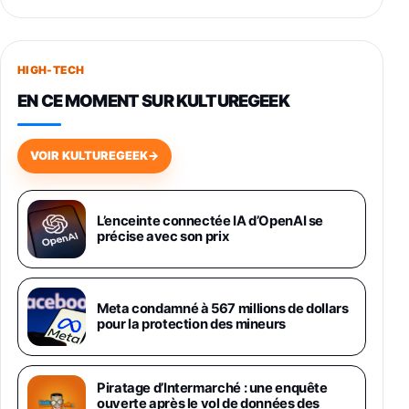
Smartphone SAMSUNG Galaxy S26+ Violet
256Go
HIGH-TECH
749,99€
1240,43€
Fnac (Vendeur Tiers)
EN CE MOMENT SUR KULTUREGEEK
Galaxy S26 256 Go Bleu
648,63€
834,71€
Fnac (Vendeur Tiers)
VOIR KULTUREGEEK
→
Samsung Galaxy Miracle Ultra, Smartphone
Android 5G avec Galaxy AI, 512 Go,
Chargeur Secteur Rapide 25W Inclus,
L’enceinte connectée IA d’OpenAI se
précise avec son prix
Smartphone déverrouillé, Noir, Version FR
1019€
1399€
Fnac (Vendeur Tiers)
Galaxy S26 Ultra 512 Go Bleu
Meta condamné à 567 millions de dollars
1019€
1399€
pour la protection des mineurs
Fnac (Vendeur Tiers)
Galaxy S26 Ultra 256 Go Violet
Piratage d’Intermarché : une enquête
892€
1199€
Fnac (Vendeur Tiers)
ouverte après le vol de données des