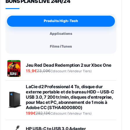
BONS PLANS LIVE 24H/24
Produits High-Tech
Applications
Films iTunes
Jeu Red Dead Redemption 2 sur Xbox One
15,9€
23,09€
Cdiscount (Vendeur Tiers)
LaCie d2 Professional 4 To, disque dur
externe portable et de bureau HDD – USB-C
USB 3.0, 7 200 tr/min, disques d'entreprise,
pour Mac et PC, abonnement de 1 mois à
Adobe CC (STHA4000800)
199€
282,13€
Cdiscount (Vendeur Tiers)
HP USB-C to USB 3.0 Adapter