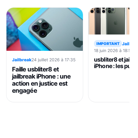
Jailbre
IMPORTANT
18 juin 2026 à 18:54
usbliter8 et jailb
Jailbreak
24 juillet 2026 à 17:35
iPhone : les puce
Faille usbliter8 et
A13 ont une faille
jailbreak iPhone : une
qu’Apple ne peut
action en justice est
corriger
engagée