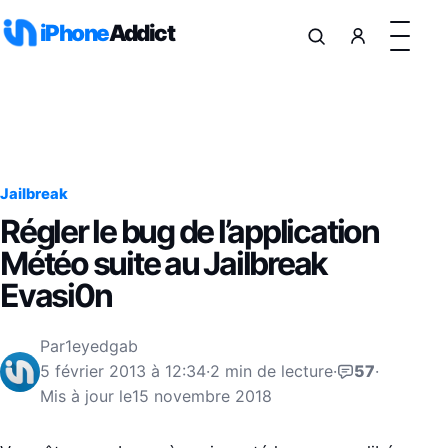
Aller au contenu
iPhone
Addict
Jailbreak
Régler le bug de l’application
Météo suite au Jailbreak
Evasi0n
Par
1eyedgab
5 février 2013 à 12:34
·
2 min de lecture
·
57
·
Mis à jour le
15 novembre 2018