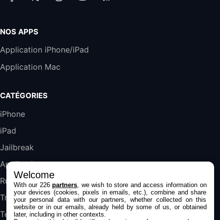
Accessoire iRobot Roomba - Kit de
Rémplacement Roomba Séries 600
19,9€
23,99€
Amazon
NOS APPS
Harman Kardon SoundSticks 5 Haut-Parleur
Application iPhone/iPad
Bluetooth, Noir
Application Mac
289,47€
317,71€
Boulanger
Galaxy S25 FE 6,7\" 5G Nano SIM 128 Go
CATÉGORIES
Blanc
489,99€
647,51€
Fnac (Vendeur Tiers)
iPhone
iPad
DeLonghi ECAM290.22.b
357,4€
389,7€
Cdiscount (Vendeur Tiers)
Jailbreak
Applications
Welcome
Jeu FIFA 20 sur PC (code à télécharger)
Rumeurs
With our 226
partners
, we wish to store and access information on
45,98€
57,99€
Rue Du Commerce (Vendeur Tiers)
your devices (cookies, pixels in emails, etc.), combine and share
Trucs & astuces
your personal data with our partners, whether collected on this
website or in our emails, already held by some of us, or obtained
Tests
later, including in other contexts.