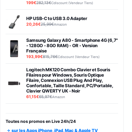
199€
282,13€
Cdiscount (Vendeur Tiers)
HP USB-C to USB 3.0 Adapter
20,26€
25,99€
Amazon
Samsung Galaxy A80 - Smartphone 4G (6,7''
- 128GO - 8GO RAM) - OR - Version
Française
193,99€
815,76€
Cdiscount (Vendeur Tiers)
Logitech MK120 Combo Clavier et Souris
Filaires pour Windows, Souris Optique
Filaire, Connexion USB Plug And Play,
Confortable, Taille Standard, PC/Portable,
Clavier QWERTY UK - Noir
61,15€
65,97€
Amazon
PIONEER PLX-500 Blanche - Platine vinyle à
entraénement direct 3 vitesses (33-45-78
trs/min) avec pre-ampli intégré et port USB
Toutes nos promos en Live 24h/24
348,99€
384,71€
Amazon
sur les Apps iPhone, iPad, Mac & Apple TV