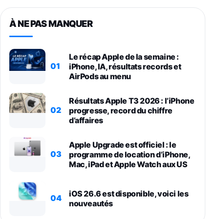
À NE PAS MANQUER
Le récap Apple de la semaine :
01
iPhone, IA, résultats records et
AirPods au menu
Résultats Apple T3 2026 : l’iPhone
02
progresse, record du chiffre
d’affaires
Apple Upgrade est officiel : le
03
programme de location d’iPhone,
Mac, iPad et Apple Watch aux US
iOS 26.6 est disponible, voici les
04
nouveautés