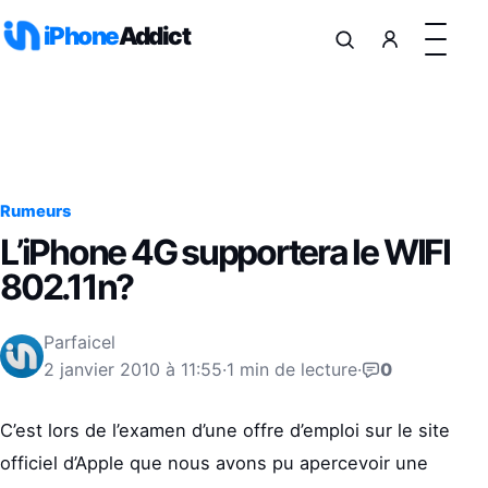
Aller au contenu
iPhone
Addict
Rumeurs
L’iPhone 4G supportera le WIFI
802.11n?
Par
faicel
2 janvier 2010 à 11:55
·
1 min de lecture
·
0
C’est lors de l’examen d’une offre d’emploi sur le site
officiel d’Apple que nous avons pu apercevoir une