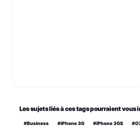
Les sujets liés à ces tags pourraient vous 
#Business
#iPhone 3G
#iPhone 3GS
#O