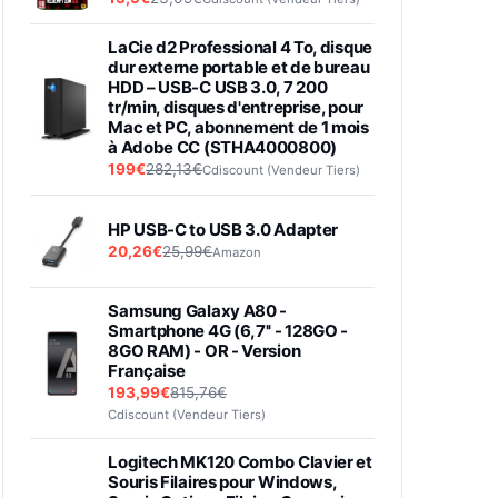
LaCie d2 Professional 4 To, disque
dur externe portable et de bureau
HDD – USB-C USB 3.0, 7 200
tr/min, disques d'entreprise, pour
Mac et PC, abonnement de 1 mois
à Adobe CC (STHA4000800)
199€
282,13€
Cdiscount (Vendeur Tiers)
HP USB-C to USB 3.0 Adapter
20,26€
25,99€
Amazon
Samsung Galaxy A80 -
Smartphone 4G (6,7'' - 128GO -
8GO RAM) - OR - Version
Française
193,99€
815,76€
Cdiscount (Vendeur Tiers)
Logitech MK120 Combo Clavier et
Souris Filaires pour Windows,