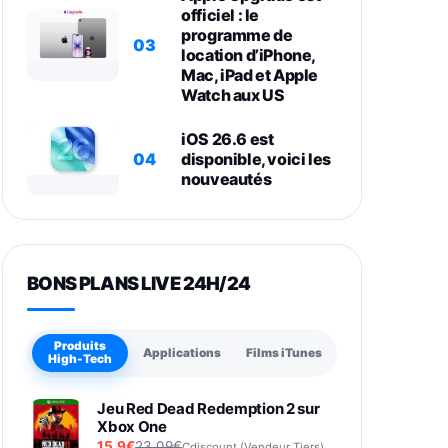
officiel : le
programme de
03
location d’iPhone,
Mac, iPad et Apple
Watch aux US
iOS 26.6 est
04
disponible, voici les
nouveautés
BONS PLANS LIVE 24H/24
Produits
Applications
Films iTunes
High-Tech
Jeu Red Dead Redemption 2 sur
Xbox One
15,9€
23,09€
Cdiscount (Vendeur Tiers)