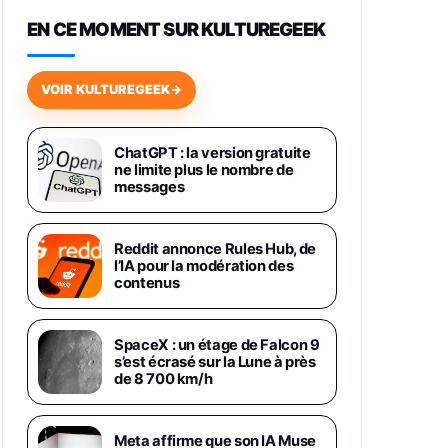
648,63€
834,71€
Fnac (Vendeur Tiers)
EN CE MOMENT SUR KULTUREGEEK
Samsung Galaxy Miracle Ultra,
Smartphone Android 5G avec
VOIR KULTUREGEEK
→
Galaxy AI, 512 Go, Chargeur
Secteur Rapide 25W Inclus,
Smartphone déverrouillé, Noir,
Version FR
ChatGPT : la version gratuite
1019€
1399€
ne limite plus le nombre de
Fnac (Vendeur Tiers)
messages
Galaxy S26 Ultra 512 Go Bleu
1019€
1399€
Fnac (Vendeur Tiers)
Reddit annonce Rules Hub, de
l’IA pour la modération des
contenus
Galaxy S26 Ultra 256 Go Violet
892€
1199€
Fnac (Vendeur Tiers)
SpaceX : un étage de Falcon 9
s’est écrasé sur la Lune à près
Philips SHK2000BL - Casque
de 8 700 km/h
Enfant - Bleu & Répartiteur Audio
5 Casques, Blanc
24,94€
29,96€
Fnac (Vendeur Tiers)
Meta affirme que son IA Muse