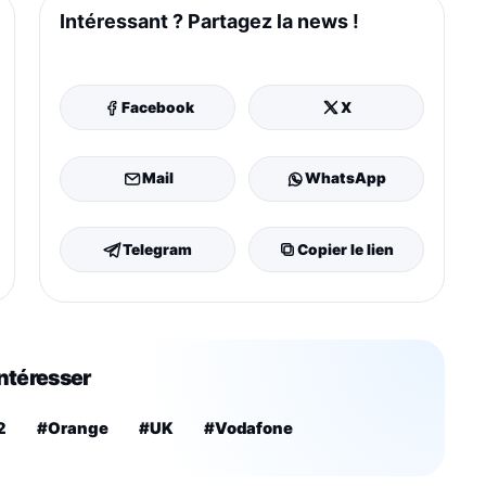
Intéressant ? Partagez la news !
Facebook
X
Mail
WhatsApp
Telegram
Copier le lien
intéresser
2
#Orange
#UK
#Vodafone