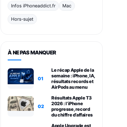
Infos iPhoneaddict.fr
Mac
Hors-sujet
À NE PAS MANQUER
Le récap Apple de la
semaine : iPhone, IA,
01
résultats records et
AirPods au menu
Résultats Apple T3
2026 : l’iPhone
02
progresse, record
du chiffre d’affaires
Apple Upgrade est