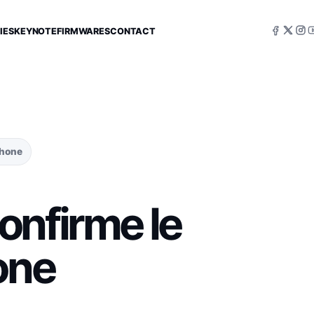
IES
KEYNOTE
FIRMWARES
CONTACT
Phone
onfirme le
one