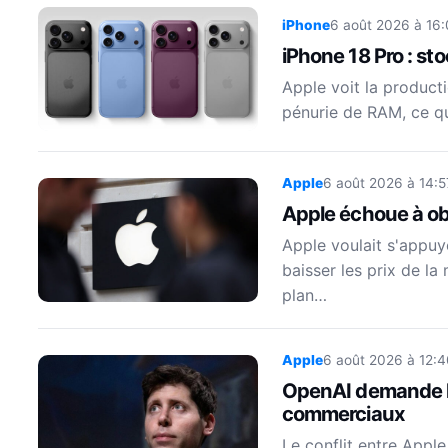
iPhone
6 août 2026 à 16:
iPhone 18 Pro : st
Apple voit la product
pénurie de RAM, ce qu
Apple
6 août 2026 à 14:5
Apple échoue à ob
Apple voulait s'appuy
baisser les prix de l
plan…
Apple
6 août 2026 à 12:4
OpenAI demande le 
commerciaux
Le conflit entre Apple