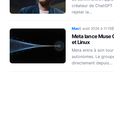
créateur de ChatGPT 
rejeter la…
Mac
6 août 2026 à 11:15
Meta lance Muse 
et Linux
Meta entre à son tour
autonomes. Le groupe
directement depuis…