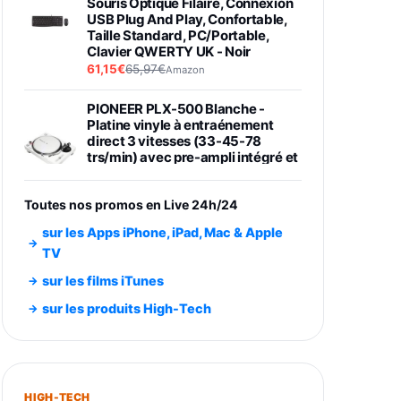
Souris Optique Filaire, Connexion
USB Plug And Play, Confortable,
Taille Standard, PC/Portable,
Clavier QWERTY UK - Noir
61,15€
65,97€
Amazon
PIONEER PLX-500 Blanche -
Platine vinyle à entraénement
direct 3 vitesses (33-45-78
trs/min) avec pre-ampli intégré et
port USB
348,99€
384,71€
Amazon
Toutes nos promos en Live 24h/24
Smartphone SAMSUNG Galaxy
sur les Apps iPhone, iPad, Mac & Apple
S26 Ultra Noir 256Go
TV
891,99€
1199€
Fnac (Vendeur Tiers)
sur les films iTunes
Smartphone SAMSUNG Galaxy
sur les produits High-Tech
S26+ Violet 256Go
749,99€
1240,43€
Fnac (Vendeur Tiers)
Galaxy S26 256 Go Bleu
HIGH-TECH