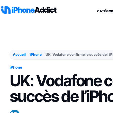
Aller au contenu
iPhone
Addict
CATÉGOR
Accueil
iPhone
UK: Vodafone confirme le succès de l’i
iPhone
UK: Vodafone c
succès de l’iPh