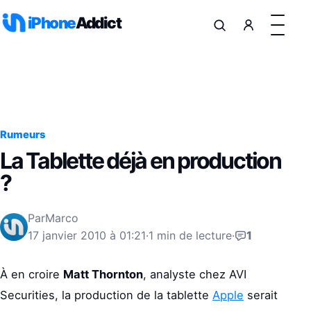
Aller au contenu
iPhone
Addict
Rumeurs
La Tablette déjà en production
?
Par
Marco
17 janvier 2010 à 01:21
·
1 min de lecture
·
1
À en croire
Matt Thornton
, analyste chez AVI
Securities, la production de la tablette
Apple
serait