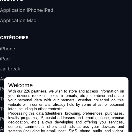
Harman Kardon SoundSticks 5 Haut-Parleur
Application iPhone/iPad
Bluetooth, Noir
Application Mac
289,47€
317,71€
Boulanger
Galaxy S25 FE 6,7\" 5G Nano SIM 128 Go
CATÉGORIES
Blanc
489,99€
647,51€
Fnac (Vendeur Tiers)
iPhone
iPad
DeLonghi ECAM290.22.b
357,4€
389,7€
Cdiscount (Vendeur Tiers)
Jailbreak
Applications
Welcome
Jeu FIFA 20 sur PC (code à télécharger)
Rumeurs
With our 226
partners
, we wish to store and access information on
45,98€
57,99€
Rue Du Commerce (Vendeur Tiers)
your devices (cookies, pixels in emails, etc.), combine and share
Trucs & astuces
your personal data with our partners, whether collected on this
website or in our emails, already held by some of us, or obtained
Tests
later, including in other contexts.
Processing this data (identifiers, browsing, preferences, purchases,
loyalty programs, IP, postal addresses and emails, phone, precise
Promos
geolocation, etc.) allows developing and offering you services,
content, commercial offers and ads across your devices and
Apple
screens (including by email, post, SMS, phone, audio, and video),