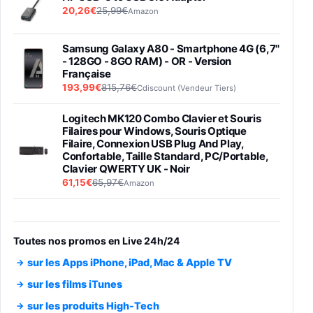
20,26€
25,99€
Amazon
Samsung Galaxy A80 - Smartphone 4G (6,7''
- 128GO - 8GO RAM) - OR - Version
Française
193,99€
815,76€
Cdiscount (Vendeur Tiers)
Logitech MK120 Combo Clavier et Souris
Filaires pour Windows, Souris Optique
Filaire, Connexion USB Plug And Play,
Confortable, Taille Standard, PC/Portable,
Clavier QWERTY UK - Noir
61,15€
65,97€
Amazon
PIONEER PLX-500 Blanche - Platine vinyle à
entraénement direct 3 vitesses (33-45-78
trs/min) avec pre-ampli intégré et port USB
Toutes nos promos en Live 24h/24
348,99€
384,71€
Amazon
sur les Apps iPhone, iPad, Mac & Apple TV
Smartphone SAMSUNG Galaxy S26 Ultra
sur les films iTunes
Noir 256Go
sur les produits High-Tech
891,99€
1199€
Fnac (Vendeur Tiers)